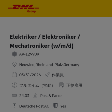
Skip to main content
Skip to main content
-
-
Elektriker / Elektroniker /
Mechatroniker (w/m/d)
AV-129909
Neuwied,Rheinland-Pfalz,Germany
Posted Date
03/31/2026
作業員
フルタイム（常勤）
正規雇用
24,03
Post & Parcel
Deutsche Post AG
Yes