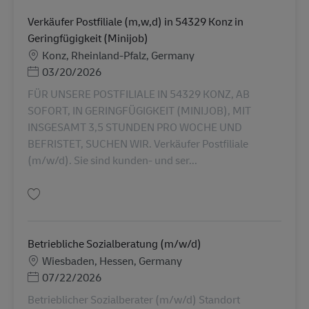
Verkäufer Postfiliale (m,w,d) in 54329 Konz in
Geringfügigkeit (Minijob)
勤務地
Konz, Rheinland-Pfalz, Germany
Posted Date
03/20/2026
FÜR UNSERE POSTFILIALE IN 54329 KONZ, AB
SOFORT, IN GERINGFÜGIGKEIT (MINIJOB), MIT
INSGESAMT 3,5 STUNDEN PRO WOCHE UND
BEFRISTET, SUCHEN WIR. Verkäufer Postfiliale
(m/w/d). Sie sind kunden- und ser...
保存 Verkäufer Postfiliale (m,w,d) in 54329 Konz in Geringfügigkeit (Minij
Betriebliche Sozialberatung (m/w/d)
勤務地
Wiesbaden, Hessen, Germany
Posted Date
07/22/2026
Betrieblicher Sozialberater (m/w/d) Standort