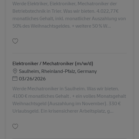
Werde Elektriker, Elektroniker, Mechatroniker der
Betriebstechnik in Trier. Was wir bieten. 4.022,77€
monatliches Gehalt, inkl. monatlicher Auszahlung von
50% des Weihnachtsgeldes. + weitere 50 % W...
保存 Techniker/ Mechatroniker (m/w/d) AV-360124
Elektroniker / Mechatroniker (m/w/d)
勤務地
Saulheim, Rheinland-Pfalz, Germany
Posted Date
03/26/2026
Werde Mechatroniker in Saulheim. Was wir bieten.
4100 € monatliches Gehalt . + ein volles Monatsgehalt
Weihnachtsgeld (Auszahlung im November). 330 €
Urlaubsgeld. Ein krisensicherer Arbeitsplatz, g...
保存 Elektroniker / Mechatroniker (m/w/d) AV-263090