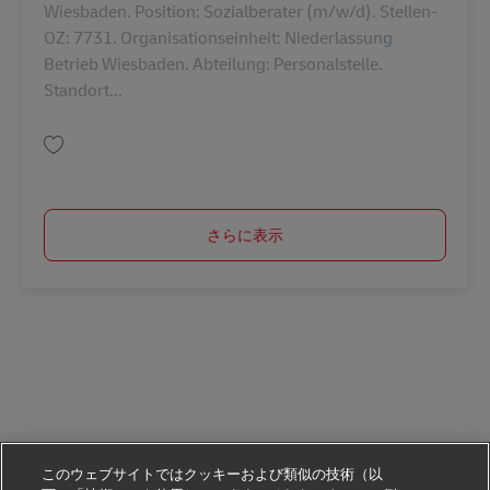
Wiesbaden. Position: Sozialberater (m/w/d). Stellen-
OZ: 7731. Organisationseinheit: Niederlassung
Betrieb Wiesbaden. Abteilung: Personalstelle.
Standort...
保存 Betriebliche Sozialberatung (m/w/d) AV-364905
さらに表示
このウェブサイトではクッキーおよび類似の技術（以