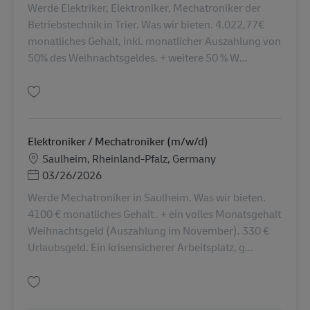
Werde Elektriker, Elektroniker, Mechatroniker der
Betriebstechnik in Trier. Was wir bieten. 4.022,77€
monatliches Gehalt, inkl. monatlicher Auszahlung von
50% des Weihnachtsgeldes. + weitere 50 % W...
保存 Techniker/ Mechatroniker (m/w/d) AV-360124
Elektroniker / Mechatroniker (m/w/d)
勤務地
Saulheim, Rheinland-Pfalz, Germany
Posted Date
03/26/2026
Werde Mechatroniker in Saulheim. Was wir bieten.
4100 € monatliches Gehalt . + ein volles Monatsgehalt
Weihnachtsgeld (Auszahlung im November). 330 €
Urlaubsgeld. Ein krisensicherer Arbeitsplatz, g...
保存 Elektroniker / Mechatroniker (m/w/d) AV-263090