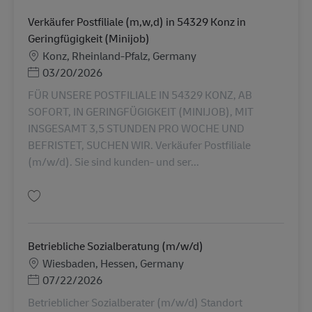
Verkäufer Postfiliale (m,w,d) in 54329 Konz in
Geringfügigkeit (Minijob)
勤務地
Konz, Rheinland-Pfalz, Germany
Posted Date
03/20/2026
FÜR UNSERE POSTFILIALE IN 54329 KONZ, AB
SOFORT, IN GERINGFÜGIGKEIT (MINIJOB), MIT
INSGESAMT 3,5 STUNDEN PRO WOCHE UND
BEFRISTET, SUCHEN WIR. Verkäufer Postfiliale
(m/w/d). Sie sind kunden- und ser...
保存 Verkäufer Postfiliale (m,w,d) in 54329 Konz in Geringfügigkeit (Minij
Betriebliche Sozialberatung (m/w/d)
勤務地
Wiesbaden, Hessen, Germany
Posted Date
07/22/2026
Betrieblicher Sozialberater (m/w/d) Standort