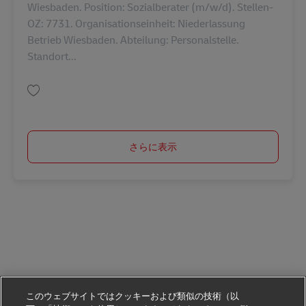
Wiesbaden. Position: Sozialberater (m/w/d). Stellen-
OZ: 7731. Organisationseinheit: Niederlassung
Betrieb Wiesbaden. Abteilung: Personalstelle.
Standort...
保存 Betriebliche Sozialberatung (m/w/d) AV-364905
さらに表示
このウェブサイトではクッキーおよび類似の技術（以