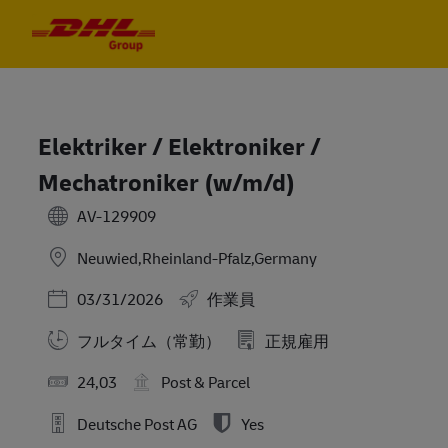
Skip to main content
Skip to main content
-
-
Elektriker / Elektroniker /
Mechatroniker (w/m/d)
AV-129909
Neuwied,Rheinland-Pfalz,Germany
Posted Date
03/31/2026
作業員
フルタイム（常勤）
正規雇用
24,03
Post & Parcel
Deutsche Post AG
Yes