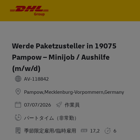
Skip to main content
Skip to main content
-
-
Werde Paketzusteller in 19075
Pampow – Minijob / Aushilfe
(m/w/d)
AV-118842
Pampow,Mecklenburg-Vorpommern,Germany
Posted Date
07/07/2026
作業員
パートタイム（非常勤）
季節限定雇用/臨時雇用
17,2
6