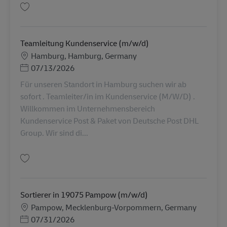
保存 Paketzusteller (m/w/d) in 19075 Pampow AV-107626
Teamleitung Kundenservice (m/w/d)
勤務地
Hamburg, Hamburg, Germany
Posted Date
07/13/2026
Für unseren Standort in Hamburg suchen wir ab
sofort . Teamleiter/in im Kundenservice (M/W/D) .
Willkommen im Unternehmensbereich
Kundenservice Post & Paket von Deutsche Post DHL
Group. Wir sind di...
保存 Teamleitung Kundenservice (m/w/d) AV-360738
Sortierer in 19075 Pampow (m/w/d)
勤務地
Pampow, Mecklenburg-Vorpommern, Germany
Posted Date
07/31/2026