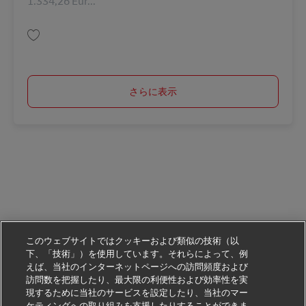
1.334,26 Eur...
保存 Ausbildung Berufskraftfahrer/-in (m/w/d) in 2026 AV-311318
さらに表示
このウェブサイトではクッキーおよび類似の技術（以
下、「技術」）を使用しています。それらによって、例
えば、当社のインターネットページへの訪問頻度および
訪問数を把握したり、最大限の利便性および効率性を実
現するために当社のサービスを設定したり、当社のマー
ケティングへの取り組みを支援したりすることができま