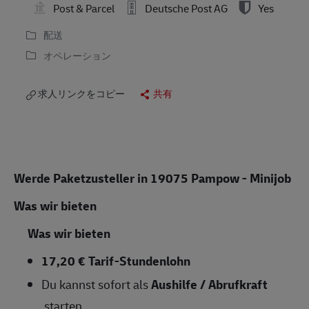
Post & Parcel
Deutsche Post AG
Yes
配送
オペレーション
求人リンクをコピー
共有
Werde Paketzusteller in 19075 Pampow - Minijob
Was wir bieten
Was wir bieten
17,20 € Tarif-Stundenlohn
Du kannst sofort als
Aushilfe / Abrufkraft
starten