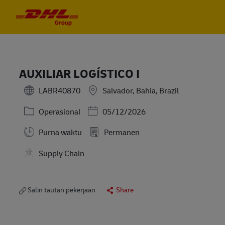
Skip to main content
Skip to main content
-
-
AUXILIAR LOGÍSTICO I
LABR40870
Salvador, Bahia, Brazil
Kategori
Posted Date
Operasional
05/12/2026
Purna waktu
Permanen
Supply Chain
Salin tautan pekerjaan
Share