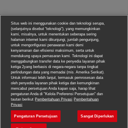
Situs web ini menggunakan cookie dan teknologi serupa,
(selanjutnya disebut “teknologi”), yang memungkinkan
kami, misalnya, untuk menentukan seberapa sering
halaman internet kami dikunjungi, jumlah pengunjung,
untuk mengonfigurasi penawaran kami demi
kenyamanan dan efisiensi maksimum, serta untuk
mendukung upaya pemasaran kami. Teknologi ini dapat
menggabungkan transfer data ke penyedia layanan pihak
ketiga 2yang berbasis di negara-negara tanpa tingkat
perlindungan data yang memadai (mis. Amerika Serikat).
Untuk informasi lebih lanjut, termasuk pemrosesan data
oleh penyedia layanan pihak ketiga dan kemungkinan
mencabut persetujuan Anda kapan saja, harap lihat
pengaturan Anda di "Kelola Preferensi Persetujuan" dan
tautan berikut
Pemberitahuan Privasi
Pemberitahuan
Lamar pekerjaan ini
Privasi
Pengaturan Persetujuan
Sangat Diperlukan
AUXILIAR LOGÍSTICO I
Simpan pekerjaan