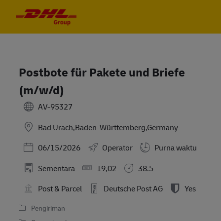
Skip to main content
Skip to main content
-
-
Postbote für Pakete und Briefe
(m/w/d)
AV-95327
Bad Urach,Baden-Württemberg,Germany
Posted Date
06/15/2026
Operator
Purna waktu
Sementara
19,02
38.5
Post & Parcel
Deutsche Post AG
Yes
Pengiriman