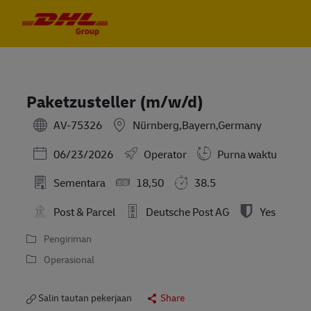
Skip to main content
Skip to main content
-
-
Paketzusteller (m/w/d)
AV-75326
Nürnberg,Bayern,Germany
Posted Date
06/23/2026
Operator
Purna waktu
Sementara
18,50
38.5
Post & Parcel
Deutsche Post AG
Yes
Pengiriman
Operasional
Salin tautan pekerjaan
Share