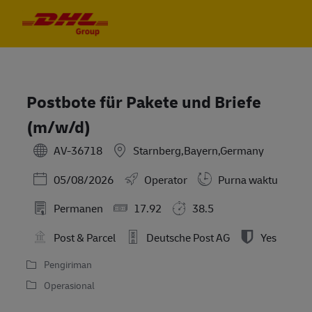
Skip to main content
Skip to main content
-
-
Postbote für Pakete und Briefe
(m/w/d)
AV-36718
Starnberg,Bayern,Germany
Posted Date
05/08/2026
Operator
Purna waktu
Permanen
17.92
38.5
Post & Parcel
Deutsche Post AG
Yes
Pengiriman
Operasional