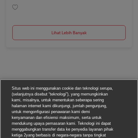
Simpan Ausbildung Mechatroniker/-in (m/w/d) in 2027 AV-347943
Lihat Lebih Banyak
Situs web ini menggunakan cookie dan teknologi serupa,
(selanjutnya disebut “teknologi”), yang memungkinkan
kami, misalnya, untuk menentukan seberapa sering
halaman internet kami dikunjungi, jumlah pengunjung,
untuk mengonfigurasi penawaran kami demi
kenyamanan dan efisiensi maksimum, serta untuk
mendukung upaya pemasaran kami. Teknologi ini dapat
menggabungkan transfer data ke penyedia layanan pihak
ketiga 2yang berbasis di negara-negara tanpa tingkat