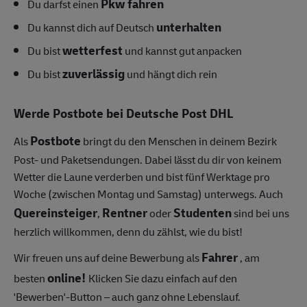
Pkw fahren
Du darfst einen
unterhalten
Du kannst dich auf Deutsch
wetterfest
Du bist
und kannst gut anpacken
zuverlässig
Du bist
und hängt dich rein
Werde Postbote bei Deutsche Post DHL
Postbote
Als
bringt du den Menschen in deinem Bezirk
Post- und Paketsendungen.
Dabei lässt du dir von keinem
Wetter die Laune verderben und bist fünf Werktage pro
Woche (zwischen Montag und Samstag) unterwegs.
Auch
Quereinsteiger
Rentner
Studenten
,
oder
sind bei uns
herzlich willkommen, denn du zählst, wie du bist!
Fahrer
Wir freuen uns auf deine Bewerbung als
, am
online!
besten
Klicken Sie dazu einfach auf den
'Bewerben'-Button – auch ganz ohne Lebenslauf.