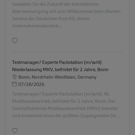
Gestalten Sie die Zukunft der betrieblichen
Altersversorgung mit uns! Willkommen beim Renten
Service der Deutschen Post AG, einem
Unternehmensbereich...
Simpan Senior IT-Spezialist / SAP HCM Berater (m/w/d) AV-368615
Testmanager/ Experte Packstation (m/w/d)
Niederlassung MKV, befristet für 2 Jahre, Bonn
Lokasi
Bonn, Nordrhein-Westfalen, Germany
Posted Date
07/28/2026
Testmanager/ Experte Packstation (m/w/d), NL
Multikanalvertrieb, befristet für 2 Jahre, Bonn. Der
Geschäftsbetrieb Multikanalvertrieb (MKV) betreibt
und entwickelt eines der größten Zugangsnetze De...