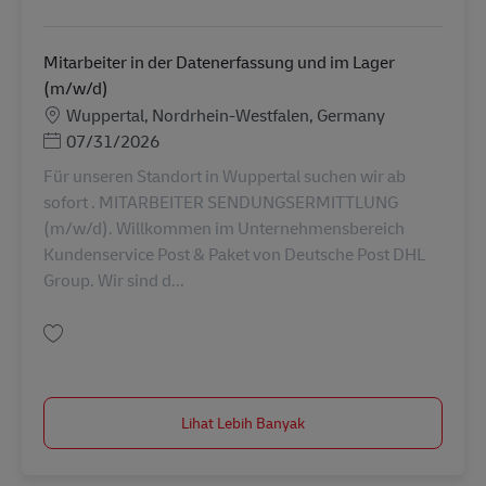
Simpan Testmanager/ Experte Packstation (m/w/d) Niederlassung MKV, bef
Mitarbeiter in der Datenerfassung und im Lager
(m/w/d)
Lokasi
Wuppertal, Nordrhein-Westfalen, Germany
Posted Date
07/31/2026
Für unseren Standort in Wuppertal suchen wir ab
sofort . MITARBEITER SENDUNGSERMITTLUNG
(m/w/d). Willkommen im Unternehmensbereich
Kundenservice Post & Paket von Deutsche Post DHL
Group. Wir sind d...
Simpan Mitarbeiter in der Datenerfassung und im Lager (m/w/d) AV-36296
Lihat Lebih Banyak