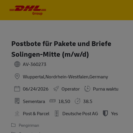
Skip to main content
Skip to main content
-
-
Postbote für Pakete und Briefe
Solingen-Mitte (m/w/d)
AV-360273
Wuppertal,Nordrhein-Westfalen,Germany
Posted Date
06/24/2026
Operator
Purna waktu
Sementara
18,50
38.5
Post & Parcel
Deutsche Post AG
Yes
Pengiriman