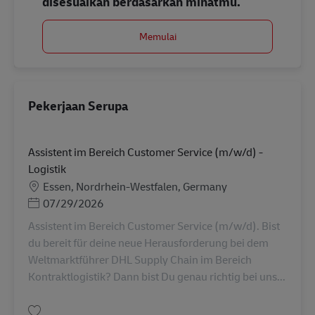
disesuaikan berdasarkan minatmu.
Memulai
Pekerjaan Serupa
Assistent im Bereich Customer Service (m/w/d) -
Logistik
Lokasi
Essen, Nordrhein-Westfalen, Germany
Posted Date
07/29/2026
Assistent im Bereich Customer Service (m/w/d). Bist
du bereit für deine neue Herausforderung bei dem
Weltmarktführer DHL Supply Chain im Bereich
Kontraktlogistik? Dann bist Du genau richtig bei uns...