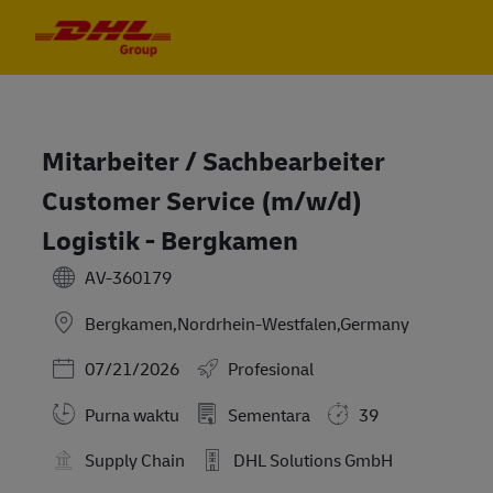
Skip to main content
Skip to main content
-
-
Mitarbeiter / Sachbearbeiter
Customer Service (m/w/d)
Logistik - Bergkamen
AV-360179
Bergkamen,Nordrhein-Westfalen,Germany
Posted Date
07/21/2026
Profesional
Purna waktu
Sementara
39
Supply Chain
DHL Solutions GmbH