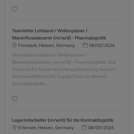
Simpan Teamleiter (m/w/d) Spätschicht im Paketzentrum Rodgau AV-3302
Teamleiter Leitstand / Wellenplaner /
Warenflusssteuerer (m/w/d) - Pharmalogistik
Lokasi
Posted Date
Florstadt, Hessen, Germany
06/02/2026
Teamleiter Leitstand / Wellenplaner /
Warenflusssteuerer (m/w/d) - Pharmalogistik. Bist
Du bereit für Deine neue Herausforderung bei dem
Weltmarktführer DHL Supply Chain im Bereich
Kontraktlogistik...
Simpan Teamleiter Leitstand / Wellenplaner / Warenflusssteuerer (m/w/d) 
Lagermitarbeiter (m/w/d) für die Kontraktlogistik
Lokasi
Posted Date
Erlensee, Hessen, Germany
08/03/2026