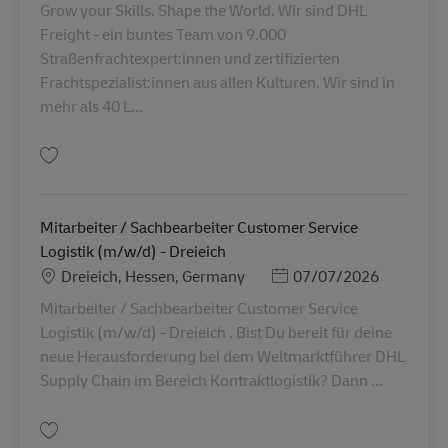
Grow your Skills. Shape the World. Wir sind DHL
Freight - ein buntes Team von 9.000
Straßenfrachtexpert:innen und zertifizierten
Frachtspezialist:innen aus allen Kulturen. Wir sind in
mehr als 40 L...
Simpan Lagermitarbeiter (m/w/d) für die Kontraktlogistik AV-366945
Mitarbeiter / Sachbearbeiter Customer Service
Logistik (m/w/d) - Dreieich
Lokasi
Posted Date
Dreieich, Hessen, Germany
07/07/2026
Mitarbeiter / Sachbearbeiter Customer Service
Logistik (m/w/d) - Dreieich . Bist Du bereit für deine
neue Herausforderung bei dem Weltmarktführer DHL
Supply Chain im Bereich Kontraktlogistik? Dann ...
Simpan Mitarbeiter / Sachbearbeiter Customer Service Logistik (m/w/d) - 