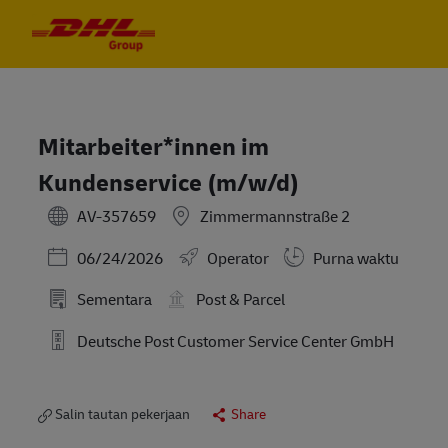
Skip to main content
Skip to main content
-
-
Mitarbeiter*innen im
Kundenservice (m/w/d)
AV-357659
Zimmermannstraße 2
Posted Date
06/24/2026
Operator
Purna waktu
Sementara
Post & Parcel
Deutsche Post Customer Service Center GmbH
Salin tautan pekerjaan
Share