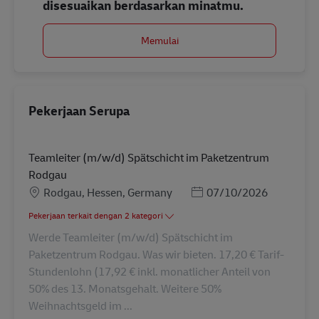
disesuaikan berdasarkan minatmu.
Memulai
Pekerjaan Serupa
Teamleiter (m/w/d) Spätschicht im Paketzentrum
Rodgau
Lokasi
Posted Date
Rodgau, Hessen, Germany
07/10/2026
Pekerjaan terkait dengan 2 kategori
Werde Teamleiter (m/w/d) Spätschicht im
Paketzentrum Rodgau. Was wir bieten. 17,20 € Tarif-
Stundenlohn (17,92 € inkl. monatlicher Anteil von
50% des 13. Monatsgehalt. Weitere 50%
Weihnachtsgeld im ...