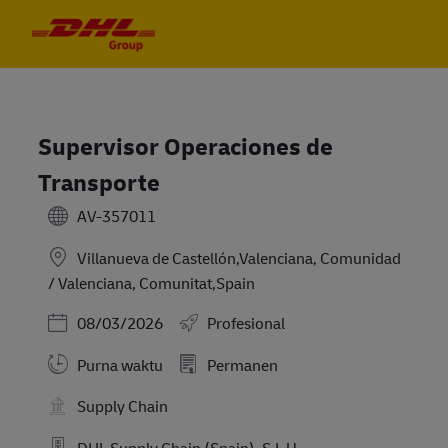
Skip to main content
Skip to main content
-
-
Supervisor Operaciones de
Transporte
AV-357011
Villanueva de Castellón,Valenciana, Comunidad
/ Valenciana, Comunitat,Spain
Posted Date
08/03/2026
Profesional
Purna waktu
Permanen
Supply Chain
DHL Supply Chain (Spain), S.L.U.