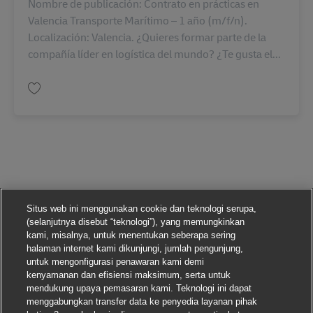
Nombre de publicación: Contrato en prácticas en
Valencia Transporte Marítimo – 1 año (m/f/n).
Localización: Valencia. ¿Quieres formar parte de la
compañía líder en logística del mundo? ¿Te gusta el...
Simpan Contrato en prácticas en Valencia Transporte Marítimo – 1 año (m
Situs web ini menggunakan cookie dan teknologi serupa,
(selanjutnya disebut “teknologi”), yang memungkinkan
kami, misalnya, untuk menentukan seberapa sering
halaman internet kami dikunjungi, jumlah pengunjung,
untuk mengonfigurasi penawaran kami demi
kenyamanan dan efisiensi maksimum, serta untuk
mendukung upaya pemasaran kami. Teknologi ini dapat
menggabungkan transfer data ke penyedia layanan pihak