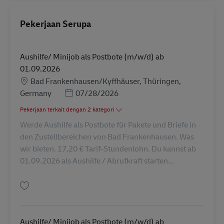
Pekerjaan Serupa
Aushilfe/ Minijob als Postbote (m/w/d) ab
01.09.2026
Lokasi
Bad Frankenhausen/Kyffhäuser, Thüringen,
Posted Date
Germany
07/28/2026
Pekerjaan terkait dengan 2 kategori
Werde Aushilfe als Postbote für Pakete und Briefe in
den Zustellbereichen von Bad Frankenhausen. Was
wir bieten. 17,20 € Tarif-Stundenlohn. Du kannst ab
01.09.2026 als Aushilfe / Abrufkraft starten...
Simpan Aushilfe/ Minijob als Postbote (m/w/d) ab 01.09.2026 AV-356635
Aushilfe/ Minijob als Postbote (m/w/d) ab