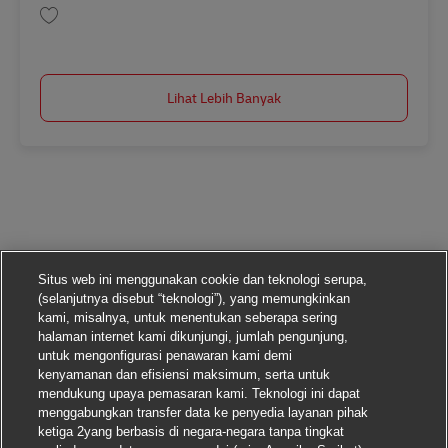
Simpan Aushilfe/ Minijob als Postbote (m/w/d) ab 01.09.2026 AV-356589
Lihat Lebih Banyak
Situs web ini menggunakan cookie dan teknologi serupa,
(selanjutnya disebut “teknologi”), yang memungkinkan
kami, misalnya, untuk menentukan seberapa sering
halaman internet kami dikunjungi, jumlah pengunjung,
untuk mengonfigurasi penawaran kami demi
kenyamanan dan efisiensi maksimum, serta untuk
mendukung upaya pemasaran kami. Teknologi ini dapat
menggabungkan transfer data ke penyedia layanan pihak
ketiga 2yang berbasis di negara-negara tanpa tingkat