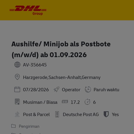
Skip to main content
Skip to main content
-
-
Aushilfe/ Minijob als Postbote
(m/w/d) ab 01.09.2026
AV-356645
Harzgerode,Sachsen-Anhalt,Germany
Posted Date
07/28/2026
Operator
Paruh waktu
Musiman / Biasa
17.2
6
Post & Parcel
Deutsche Post AG
Yes
Pengiriman