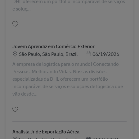
DHL oferecem um portfólio incomparável de serviços
e soluç...
Simpan ESTÁGIO EM COMÉRCIO EXTERIOR AV-365628
Jovem Aprendiz em Comércio Exterior
Lokasi
Posted Date
São Paulo, São Paulo, Brazil
06/19/2026
A empresa de logística para o mundo! Conectando
Pessoas. Melhorando Vidas. Nossas divisões
especializadas da DHL oferecem um portfólio
incomparável de serviços e soluções de logística que
vão desde...
Simpan Jovem Aprendiz em Comércio Exterior AV-358580
Analista Jr de Exportação Aérea
Lokasi
Posted Date