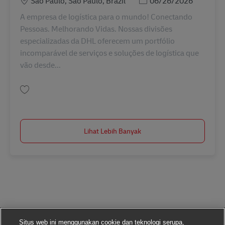
São Paulo, São Paulo, Brazil
06/26/2026
A empresa de logística para o mundo! Conectando
Pessoas. Melhorando Vidas. Nossas divisões
especializadas da DHL oferecem um portfólio
incomparável de serviços e soluções de logística que
vão desde...
Simpan Analista Jr de Exportação Aérea AV-360652
Lihat Lebih Banyak
Situs web ini menggunakan cookie dan teknologi serupa,