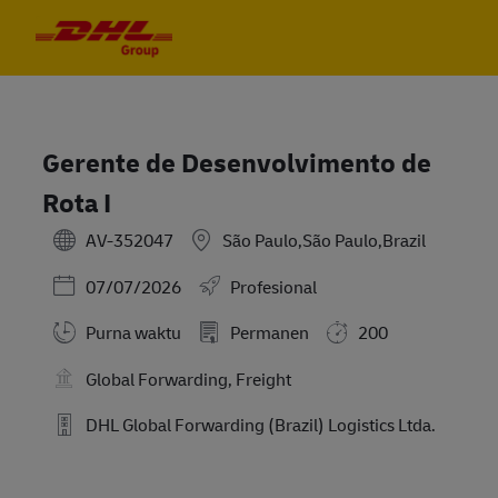
Skip to main content
Skip to main content
-
-
Gerente de Desenvolvimento de
Rota I
AV-352047
São Paulo,São Paulo,Brazil
Posted Date
07/07/2026
Profesional
Purna waktu
Permanen
200
Global Forwarding, Freight
DHL Global Forwarding (Brazil) Logistics Ltda.