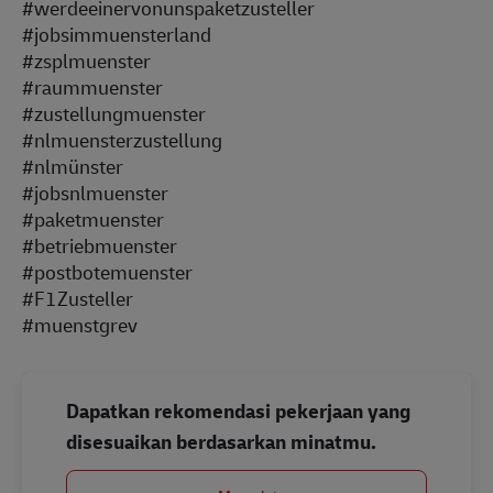
#werdeeinervonunspaketzusteller
#jobsimmuensterland
#zsplmuenster
#raummuenster
#zustellungmuenster
#nlmuensterzustellung
#nlmünster
#jobsnlmuenster
#paketmuenster
#betriebmuenster
#postbotemuenster
#F1Zusteller
#muenstgrev
Dapatkan rekomendasi pekerjaan yang
disesuaikan berdasarkan minatmu.