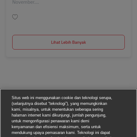
November....
Simpan Postbote für Pakete und Briefe in Köln-Höhenberg (m/w/d) AV-33
Lihat Lebih Banyak
Situs web ini menggunakan cookie dan teknologi serupa,
(selanjutnya disebut “teknologi”), yang memungkinkan
kami, misalnya, untuk menentukan seberapa sering
halaman internet kami dikunjungi, jumlah pengunjung,
untuk mengonfigurasi penawaran kami demi
kenyamanan dan efisiensi maksimum, serta untuk
mendukung upaya pemasaran kami. Teknologi ini dapat