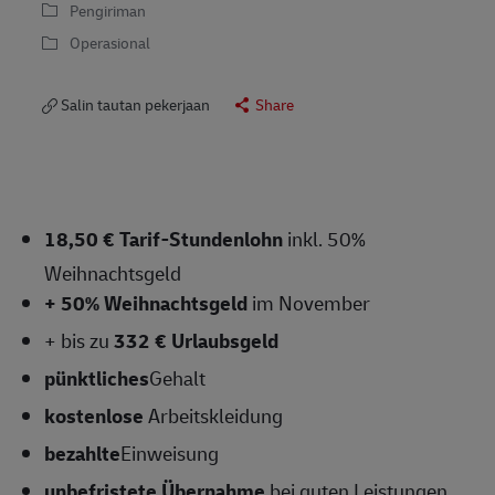
Pengiriman
Operasional
Salin tautan pekerjaan
Share
18,50 € Tarif-Stundenlohn
inkl. 50%
Weihnachtsgeld
+ 50% Weihnachtsgeld
im November
+ bis zu
332 € Urlaubsgeld
pünktliches
Gehalt
kostenlose
Arbeitskleidung
bezahlte
Einweisung
unbefristete Übernahme
bei guten Leistungen