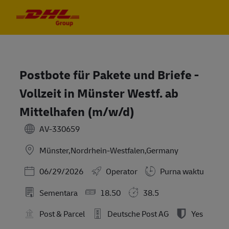
Skip to main content
Skip to main content
-
-
Postbote für Pakete und Briefe -
Vollzeit in Münster Westf. ab
Mittelhafen (m/w/d)
AV-330659
Münster,Nordrhein-Westfalen,Germany
Posted Date
06/29/2026
Operator
Purna waktu
Sementara
18.50
38.5
Post & Parcel
Deutsche Post AG
Yes