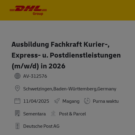
Skip to main content
Skip to main content
-
-
Ausbildung Fachkraft Kurier-,
Express- u. Postdienstleistungen
(m/w/d) in 2026
AV-312576
Schwetzingen,Baden-Württemberg,Germany
Posted Date
11/04/2025
Magang
Purna waktu
Sementara
Post & Parcel
Deutsche Post AG