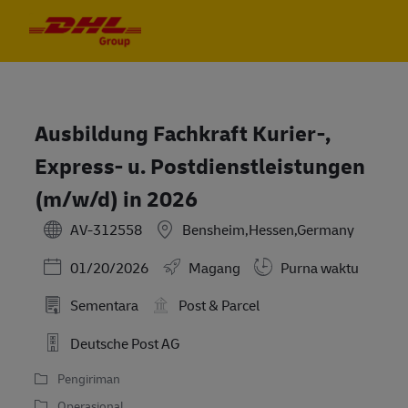
Skip to main content
Skip to main content
-
-
Ausbildung Fachkraft Kurier-,
Express- u. Postdienstleistungen
(m/w/d) in 2026
AV-312558
Bensheim,Hessen,Germany
Posted Date
01/20/2026
Magang
Purna waktu
Sementara
Post & Parcel
Deutsche Post AG
Pengiriman
Operasional