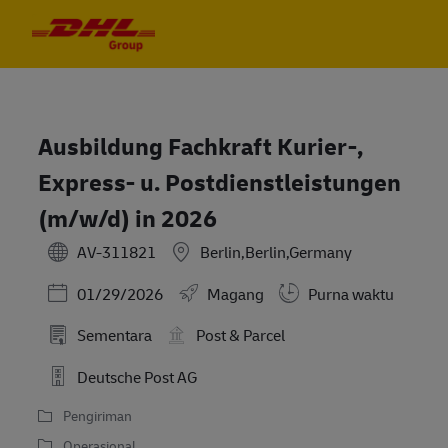
Skip to main content
Skip to main content
-
-
Ausbildung Fachkraft Kurier-,
Express- u. Postdienstleistungen
(m/w/d) in 2026
AV-311821
Berlin,Berlin,Germany
Posted Date
01/29/2026
Magang
Purna waktu
Sementara
Post & Parcel
Deutsche Post AG
Pengiriman
Operasional