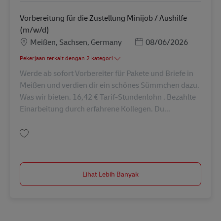
Vorbereitung für die Zustellung Minijob / Aushilfe
(m/w/d)
Lokasi
Posted Date
Meißen, Sachsen, Germany
08/06/2026
Pekerjaan terkait dengan 2 kategori
Werde ab sofort Vorbereiter für Pakete und Briefe in
Meißen und verdien dir ein schönes Sümmchen dazu.
Was wir bieten. 16,42 € Tarif-Stundenlohn . Bezahlte
Einarbeitung durch erfahrene Kollegen. Du...
Simpan Vorbereitung für die Zustellung Minijob / Aushilfe (m/w/d) AV-30
Lihat Lebih Banyak