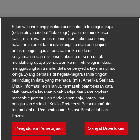
Situs web ini menggunakan cookie dan teknologi serupa,
(selanjutnya disebut “teknologi”), yang memungkinkan
kami, misalnya, untuk menentukan seberapa sering
halaman internet kami dikunjungi, jumlah pengunjung,
untuk mengonfigurasi penawaran kami demi
kenyamanan dan efisiensi maksimum, serta untuk
mendukung upaya pemasaran kami. Teknologi ini dapat
menggabungkan transfer data ke penyedia layanan pihak
ketiga 2yang berbasis di negara-negara tanpa tingkat
perlindungan data yang memadai (mis. Amerika Serikat).
Untuk informasi lebih lanjut, termasuk pemrosesan data
oleh penyedia layanan pihak ketiga dan kemungkinan
mencabut persetujuan Anda kapan saja, harap lihat
pengaturan Anda di "Kelola Preferensi Persetujuan" dan
tautan berikut
Pemberitahuan Privasi
Pemberitahuan
Lamar pekerjaan ini
Privasi
Pengaturan Persetujuan
Sangat Diperlukan
Ausbildung Fachkraft K
Simpan pekerjaan