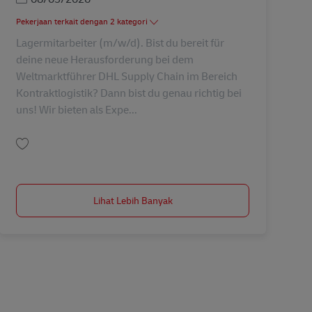
Pekerjaan terkait dengan 2 kategori
Lagermitarbeiter (m/w/d). Bist du bereit für
deine neue Herausforderung bei dem
Weltmarktführer DHL Supply Chain im Bereich
Kontraktlogistik? Dann bist du genau richtig bei
uns! Wir bieten als Expe...
Simpan Lagermitarbeiter Dauernachtschicht (m/w/d) AV-366997
Lihat Lebih Banyak