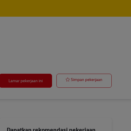
Ausbildung Me
Simpan pekerjaan
Lamar pekerjaan ini
Dapatkan rekomendasi pekerjaan