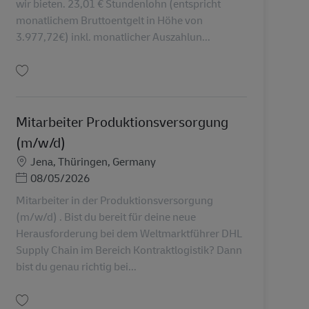
wir bieten. 23,01 € Stundenlohn (entspricht
monatlichem Bruttoentgelt in Höhe von
3.977,72€) inkl. monatlicher Auszahlun...
Simpan Techniker/ Mechatroniker (m/w/d) im Briefzentrum Chemnitz AV-366
Mitarbeiter Produktionsversorgung
(m/w/d)
Lokasi
Jena, Thüringen, Germany
Posted Date
08/05/2026
Mitarbeiter in der Produktionsversorgung
(m/w/d) . Bist du bereit für deine neue
Herausforderung bei dem Weltmarktführer DHL
Supply Chain im Bereich Kontraktlogistik? Dann
bist du genau richtig bei...