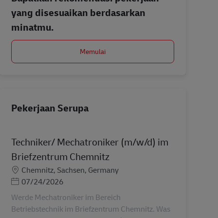
yang disesuaikan berdasarkan
minatmu.
Memulai
Pekerjaan Serupa
Techniker/ Mechatroniker (m/w/d) im
Briefzentrum Chemnitz
Lokasi
Chemnitz, Sachsen, Germany
Posted Date
07/24/2026
Werde Mechatroniker im Bereich
Betriebstechnik im Briefzentrum Chemnitz. Was