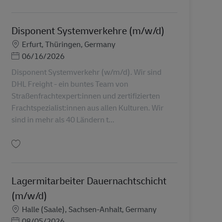
Simpan Mitarbeiter Produktionsversorgung (m/w/d) AV-357767
Disponent Systemverkehre (m/w/d)
Lokasi
Erfurt, Thüringen, Germany
Posted Date
06/16/2026
Disponent Systemverkehr (w/m/d). Wir sind
DHL Freight - ein buntes Team von
Straßenfrachtexpert:innen und zertifizierten
Frachtspezialist:innen aus allen Kulturen. Wir
sind in mehr als 40 Ländern t...
Simpan Disponent Systemverkehre (m/w/d) AV-331166
Lagermitarbeiter Dauernachtschicht
(m/w/d)
Lokasi
Halle (Saale), Sachsen-Anhalt, Germany
Posted Date
08/05/2026