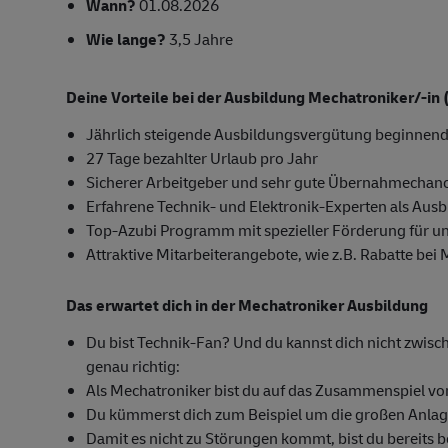
Wann?
01.08.2026
Wie lange?
3,5 Jahre
Deine Vorteile bei der Ausbildung Mechatroniker/-in
Jährlich steigende Ausbildungsvergütung beginnend
27 Tage bezahlter Urlaub pro Jahr
Sicherer Arbeitgeber und sehr gute Übernahmechanc
Erfahrene Technik- und Elektronik-Experten als Ausb
Top-Azubi Programm mit spezieller Förderung für u
Attraktive Mitarbeiterangebote, wie z.B. Rabatte bei
Das erwartet dich in der Mechatroniker Ausbildung
Du bist Technik-Fan? Und du kannst dich nicht zwisc
genau richtig:
Als Mechatroniker bist du auf das Zusammenspiel von 
Du kümmerst dich zum Beispiel um die großen Anlage
Damit es nicht zu Störungen kommt, bist du bereits b