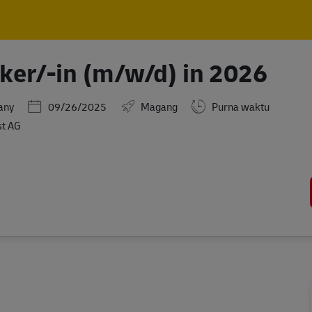
Skip to main content
Skip to main content
ker/-in (m/w/d) in 2026
Posted Date
any
09/26/2025
Magang
Purna waktu
st AG