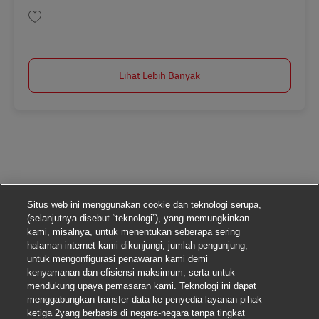
Simpan Ausbildung Berufskraftfahrer/-in (m/w/d) in 2026 AV-311311
Lihat Lebih Banyak
Situs web ini menggunakan cookie dan teknologi serupa,
(selanjutnya disebut “teknologi”), yang memungkinkan
kami, misalnya, untuk menentukan seberapa sering
halaman internet kami dikunjungi, jumlah pengunjung,
untuk mengonfigurasi penawaran kami demi
kenyamanan dan efisiensi maksimum, serta untuk
mendukung upaya pemasaran kami. Teknologi ini dapat
menggabungkan transfer data ke penyedia layanan pihak
ketiga 2yang berbasis di negara-negara tanpa tingkat