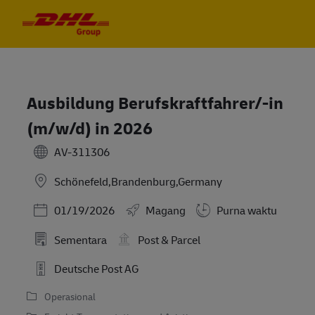
Skip to main content
Skip to main content
-
-
Ausbildung Berufskraftfahrer/-in
(m/w/d) in 2026
AV-311306
Schönefeld,Brandenburg,Germany
Posted Date
01/19/2026
Magang
Purna waktu
Sementara
Post & Parcel
Deutsche Post AG
Operasional