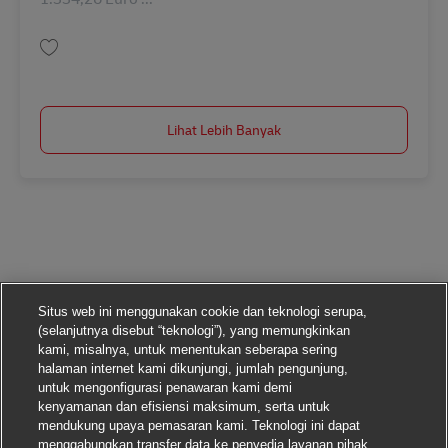
Simpan Ausbildung Berufskraftfahrer/-in (m/w/d) in 2026 AV-310807
Lihat Lebih Banyak
Situs web ini menggunakan cookie dan teknologi serupa,
(selanjutnya disebut “teknologi”), yang memungkinkan
kami, misalnya, untuk menentukan seberapa sering
halaman internet kami dikunjungi, jumlah pengunjung,
untuk mengonfigurasi penawaran kami demi
kenyamanan dan efisiensi maksimum, serta untuk
mendukung upaya pemasaran kami. Teknologi ini dapat
menggabungkan transfer data ke penyedia layanan pihak