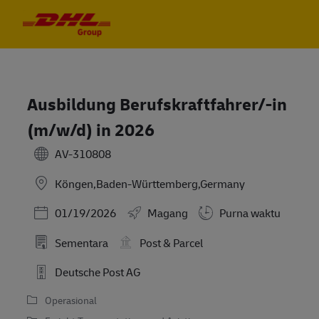
Skip to main content
Skip to main content
-
-
Ausbildung Berufskraftfahrer/-in
(m/w/d) in 2026
AV-310808
Köngen,Baden-Württemberg,Germany
Posted Date
01/19/2026
Magang
Purna waktu
Sementara
Post & Parcel
Deutsche Post AG
Operasional