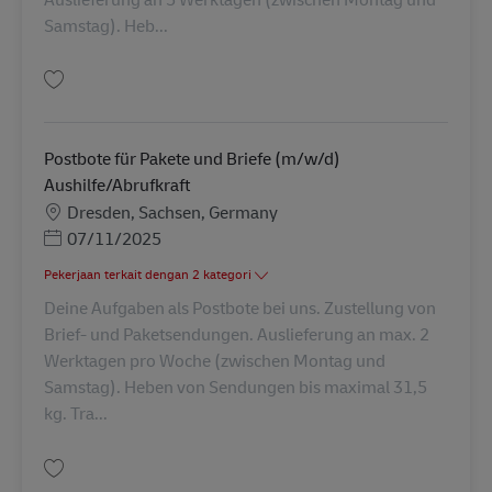
Samstag). Heb...
Simpan Postbote für Pakete und Briefe (m/w/d) AV-62862
Postbote für Pakete und Briefe (m/w/d)
Aushilfe/Abrufkraft
Lokasi
Dresden, Sachsen, Germany
Posted Date
07/11/2025
Pekerjaan terkait dengan 2 kategori
Deine Aufgaben als Postbote bei uns. Zustellung von
Brief- und Paketsendungen. Auslieferung an max. 2
Werktagen pro Woche (zwischen Montag und
Samstag). Heben von Sendungen bis maximal 31,5
kg. Tra...
Simpan Postbote für Pakete und Briefe (m/w/d) Aushilfe/Abrufkraft AV-19