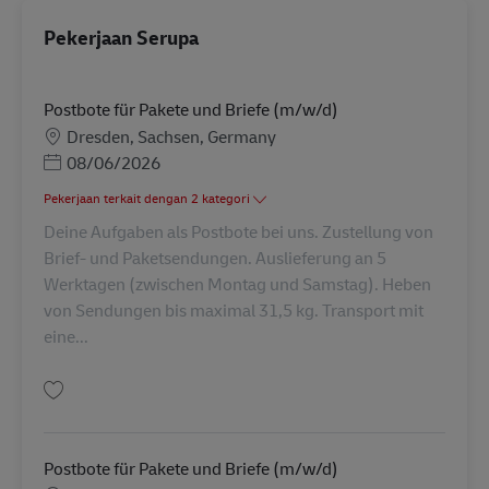
Pekerjaan Serupa
Postbote für Pakete und Briefe (m/w/d)
Lokasi
Dresden, Sachsen, Germany
Posted Date
08/06/2026
Pekerjaan terkait dengan 2 kategori
Deine Aufgaben als Postbote bei uns. Zustellung von
Brief- und Paketsendungen. Auslieferung an 5
Werktagen (zwischen Montag und Samstag). Heben
von Sendungen bis maximal 31,5 kg. Transport mit
eine...
Simpan Postbote für Pakete und Briefe (m/w/d) AV-289740
Postbote für Pakete und Briefe (m/w/d)