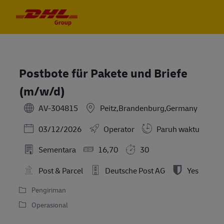
Skip to main content
Skip to main content
-
-
Postbote für Pakete und Briefe
(m/w/d)
AV-304815
Peitz,Brandenburg,Germany
Posted Date
03/12/2026
Operator
Paruh waktu
Sementara
16,70
30
Post & Parcel
Deutsche Post AG
Yes
Pengiriman
Operasional