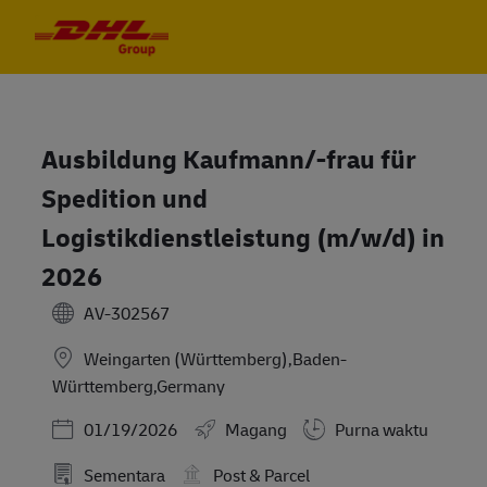
Skip to main content
Skip to main content
-
-
Ausbildung Kaufmann/-frau für
Spedition und
Logistikdienstleistung (m/w/d) in
2026
AV-302567
Weingarten (Württemberg),Baden-
Württemberg,Germany
Posted Date
01/19/2026
Magang
Purna waktu
Sementara
Post & Parcel