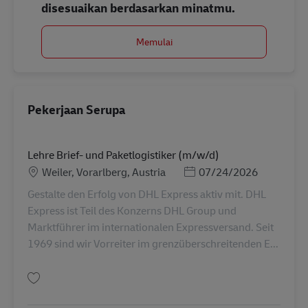
disesuaikan berdasarkan minatmu.
Memulai
Pekerjaan Serupa
Lehre Brief- und Paketlogistiker (m/w/d)
Lokasi
Posted Date
Weiler, Vorarlberg, Austria
07/24/2026
Gestalte den Erfolg von DHL Express aktiv mit. DHL
Express ist Teil des Konzerns DHL Group und
Marktführer im internationalen Expressversand. Seit
1969 sind wir Vorreiter im grenzüberschreitenden E...
Simpan Lehre Brief- und Paketlogistiker (m/w/d) AV-349556