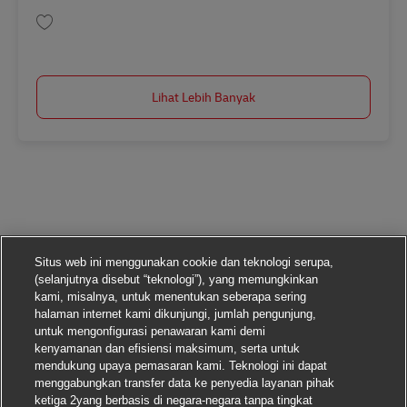
Simpan Postbote für Pakete und Briefe (m/w/d) in Radolfzell AV-29059
Lihat Lebih Banyak
Situs web ini menggunakan cookie dan teknologi serupa,
(selanjutnya disebut “teknologi”), yang memungkinkan
kami, misalnya, untuk menentukan seberapa sering
halaman internet kami dikunjungi, jumlah pengunjung,
untuk mengonfigurasi penawaran kami demi
kenyamanan dan efisiensi maksimum, serta untuk
mendukung upaya pemasaran kami. Teknologi ini dapat
menggabungkan transfer data ke penyedia layanan pihak
ketiga 2yang berbasis di negara-negara tanpa tingkat