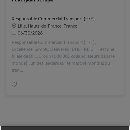
Responsable Commercial Transport (H/F)
Lokasi
Lille, Hauts-de-France, France
Posted Date
06/30/2026
Responsable Commercial Transport (H/F).
Excellence. Simply. Delivered! DHL FREIGHT est une
filiale de DHL Group (600 000 collaborateurs dans le
monde) l’un des leaders sur le marché mondial du
tran...
Simpan Responsable Commercial Transport (H/F) AV-322970