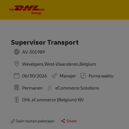
Skip to main content
Skip to main content
-
-
Supervisor Transport
AV-301989
Wevelgem,West-Vlaanderen,Belgium
Posted Date
06/30/2026
Manajer
Purna waktu
Permanen
eCommerce Solutions
DHL eCommerce (Belgium) NV
Salin tautan pekerjaan
Share