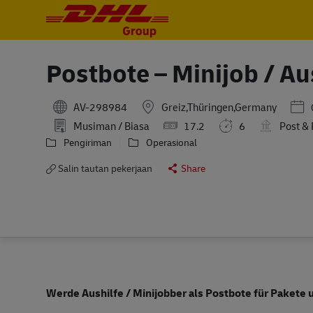
-
-
Postbote – Minijob / Au
Pos
AV-298984
Greiz,Thüringen,Germany
Musiman / Biasa
17.2
6
Post & 
Pengiriman
Operasional
Salin tautan pekerjaan
Share
Werde Aushilfe / Minijobber als Postbote für Pakete u