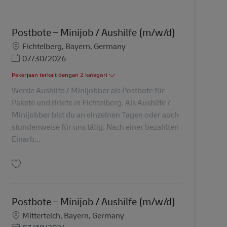
Simpan Postbote – Minijob / Aushilfe (m/w/d) AV-289080
Postbote – Minijob / Aushilfe (m/w/d)
Lokasi
Fichtelberg, Bayern, Germany
Posted Date
07/30/2026
Pekerjaan terkait dengan 2 kategori
Werde Aushilfe / Minijobber als Postbote für
Pakete und Briefe in Fichtelberg. Als Aushilfe /
Minijobber bist du an einzelnen Tagen oder auch
stundenweise für uns tätig. Nach einer bezahlten
Einarb...
Simpan Postbote – Minijob / Aushilfe (m/w/d) AV-232359
Postbote – Minijob / Aushilfe (m/w/d)
Lokasi
Mitterteich, Bayern, Germany