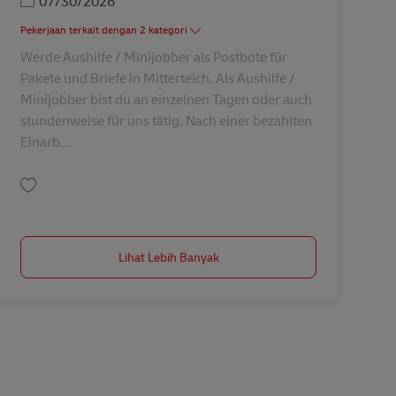
Posted Date
07/30/2026
Pekerjaan terkait dengan 2 kategori
Werde Aushilfe / Minijobber als Postbote für
Pakete und Briefe in Mitterteich. Als Aushilfe /
Minijobber bist du an einzelnen Tagen oder auch
stundenweise für uns tätig. Nach einer bezahlten
Einarb...
Simpan Postbote – Minijob / Aushilfe (m/w/d) AV-296537
Lihat Lebih Banyak