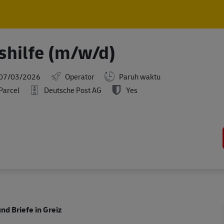
Skip to main content
Skip to main content
shilfe (m/w/d)
ted Date
07/03/2026
Operator
Paruh waktu
Parcel
Deutsche Post AG
Yes
nd Briefe in Greiz