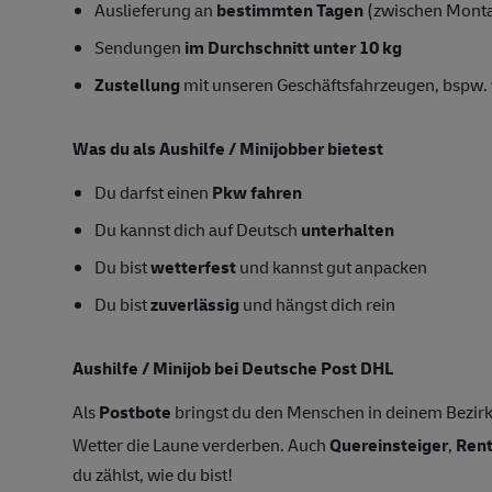
Auslieferung an
bestimmten Tagen
(zwischen Mont
Sendungen
im Durchschnitt unter 10 kg
Zustellung
mit unseren Geschäftsfahrzeugen, bspw. 
Was du als Aushilfe / Minijobber bietest
Du darfst einen
Pkw fahren
Du kannst dich auf Deutsch
unterhalten
Du bist
wetterfest
und kannst gut anpacken
Du bist
zuverlässig
und hängst dich rein
Aushilfe / Minijob bei Deutsche Post DHL
Als
Postbote
bringst du den Menschen in deinem Bezirk
Wetter die Laune verderben. Auch
Quereinsteiger
,
Ren
du zählst, wie du bist!