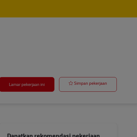
Postbote – Min
Simpan pekerjaan
Lamar pekerjaan ini
Dapatkan rekomendasi pekerjaan