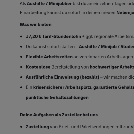
Als
Aushilfe / Minijobber
bist du an einzelnen Tagen ode
Einarbeitung kannst du sofort in deinem neuen
Nebenj
Was wir bieten
17,20 € Tarif-Stundenlohn
+ ggf. regionale Arbeitsm
Du kannst sofort starten –
Aushilfe / Minijob / Stud
Flexible Arbeitszeiten
an vereinbarten Arbeitstagen
Kostenlose
Bereitstellung von
hochwertiger Arbeit
Ausführliche Einweisung (bezahlt)
– wir machen dich
Ein
krisensicherer Arbeitsplatz, garantierte Gehal
pünktliche Gehaltszahlungen
Deine Aufgaben als Zusteller bei uns
Zustellung
von Brief- und Paketsendungen mit zur Ve