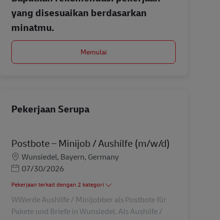
yang disesuaikan berdasarkan
minatmu.
Memulai
Pekerjaan Serupa
Postbote – Minijob / Aushilfe (m/w/d)
Lokasi
Wunsiedel, Bayern, Germany
Posted Date
07/30/2026
Pekerjaan terkait dengan 2 kategori
WWerde Aushilfe / Minijobber als Postbote für
Pakete und Briefe in Wunsiedel. Als Aushilfe /