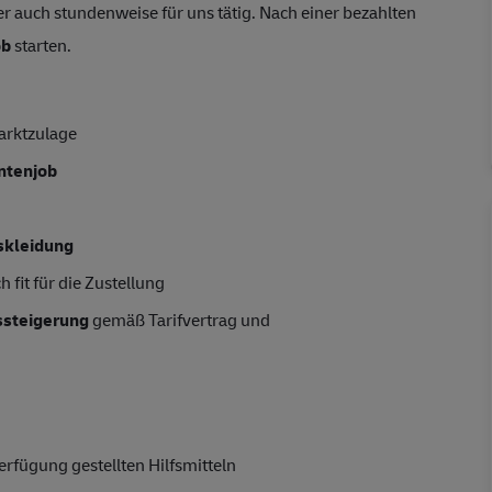
r auch stundenweise für uns tätig. Nach einer bezahlten
ob
starten.
arktzulage
entenjob
skleidung
 fit für die Zustellung
tssteigerung
gemäß Tarifvertrag und
rfügung gestellten Hilfsmitteln