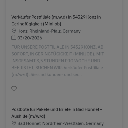
Verkäufer Postfiliale (m,w,d) in 54329 Konz in
Geringfügigkeit (Minijob)
Lokasi
Konz, Rheinland-Pfalz, Germany
Posted Date
03/20/2026
FÜR UNSERE POSTFILIALE IN 54329 KONZ, AB
SOFORT, IN GERINGFÜGIGKEIT (MINIJOB), MIT
INSGESAMT 3,5 STUNDEN PRO WOCHE UND
BEFRISTET, SUCHEN WIR. Verkäufer Postfiliale
(m/w/d). Sie sind kunden- und ser...
Simpan Verkäufer Postfiliale (m,w,d) in 54329 Konz in Geringfügigkeit (Mi
Postbote für Pakete und Briefe in Bad Honnef –
Aushilfe (m/w/d)
Lokasi
Bad Honnef, Nordrhein-Westfalen, Germany