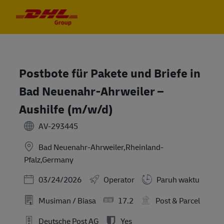
Skip to main content
Skip to main content
-
-
Postbote für Pakete und Briefe in
Bad Neuenahr-Ahrweiler –
Aushilfe (m/w/d)
AV-293445
Bad Neuenahr-Ahrweiler,Rheinland-
Pfalz,Germany
Posted Date
03/24/2026
Operator
Paruh waktu
Musiman / Biasa
17.2
Post & Parcel
Deutsche Post AG
Yes