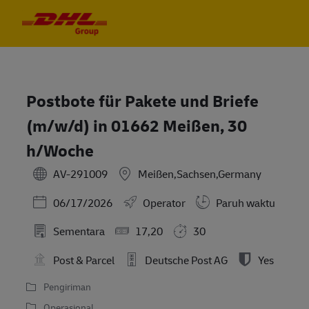
Skip to main content
Skip to main content
-
-
Postbote für Pakete und Briefe
(m/w/d) in 01662 Meißen, 30
h/Woche
AV-291009
Meißen,Sachsen,Germany
Posted Date
06/17/2026
Operator
Paruh waktu
Sementara
17,20
30
Post & Parcel
Deutsche Post AG
Yes
Pengiriman
Operasional