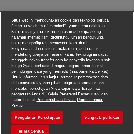
Situs web ini menggunakan cookie dan teknologi serupa,
(selanjutnya disebut “teknologi”), yang memungkinkan
kami, misalnya, untuk menentukan seberapa sering
halaman internet kami dikunjungi, jumlah pengunjung,
untuk mengonfigurasi penawaran kami demi
kenyamanan dan efisiensi maksimum, serta untuk
mendukung upaya pemasaran kami. Teknologi ini dapat
menggabungkan transfer data ke penyedia layanan pihak
ketiga 2yang berbasis di negara-negara tanpa tingkat
perlindungan data yang memadai (mis. Amerika Serikat).
Untuk informasi lebih lanjut, termasuk pemrosesan data
oleh penyedia layanan pihak ketiga dan kemungkinan
mencabut persetujuan Anda kapan saja, harap lihat
pengaturan Anda di "Kelola Preferensi Persetujuan" dan
tautan berikut
Pemberitahuan Privasi
Pemberitahuan
Lamar pekerjaan ini
Privasi
Pengaturan Persetujuan
Sangat Diperlukan
Postbote für Pakete u
Simpan pekerjaan
Terima Semua