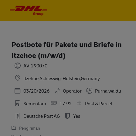
Skip to main content
Skip to main content
-
-
Postbote für Pakete und Briefe in
Itzehoe (m/w/d)
AV-290070
Itzehoe,Schleswig-Holstein,Germany
Posted Date
03/20/2026
Operator
Purna waktu
Sementara
17.92
Post & Parcel
Deutsche Post AG
Yes
Pengiriman