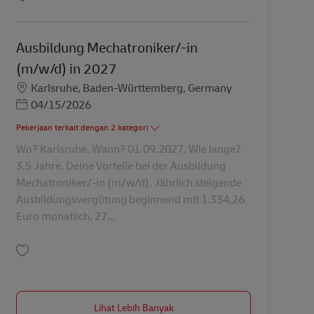
Simpan Postbote für Pakete und Briefe (m/w/d) AV-335253
Ausbildung Mechatroniker/-in
(m/w/d) in 2027
Lokasi
Karlsruhe, Baden-Württemberg, Germany
Posted Date
04/15/2026
Pekerjaan terkait dengan 2 kategori
Wo? Karlsruhe. Wann? 01.09.2027. Wie lange?
3,5 Jahre. Deine Vorteile bei der Ausbildung
Mechatroniker/-in (m/w/d). Jährlich steigende
Ausbildungsvergütung beginnend mit 1.334,26
Euro monatlich. 27...
Simpan Ausbildung Mechatroniker/-in (m/w/d) in 2027 AV-347947
Lihat Lebih Banyak