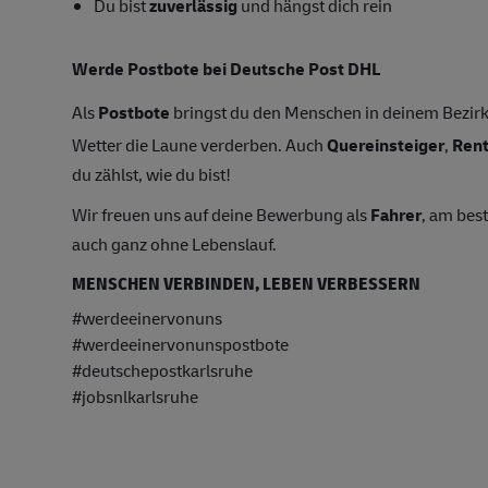
Du bist
zuverlässig
und hängst dich rein
Werde Postbote bei Deutsche Post DHL
Als
Postbote
bringst du den Menschen in deinem Bezirk 
Wetter die Laune verderben. Auch
Quereinsteiger
,
Ren
du zählst, wie du bist!
Wir freuen uns auf deine Bewerbung als
Fahrer
, am bes
auch ganz ohne Lebenslauf.
MENSCHEN VERBINDEN, LEBEN VERBESSERN
#werdeeinervonuns
#werdeeinervonunspostbote
#deutschepostkarlsruhe
#jobsnlkarlsruhe