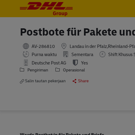
-
-
Postbote für Pakete un
AV-286810
Landau in der Pfalz,Rheinland-P
Purna waktu
Sementara
Shift Khusus 
Deutsche Post AG
Yes
Pengiriman
Operasional
Salin tautan pekerjaan
Share
Werde Postbot:in für Pakete und Briefe