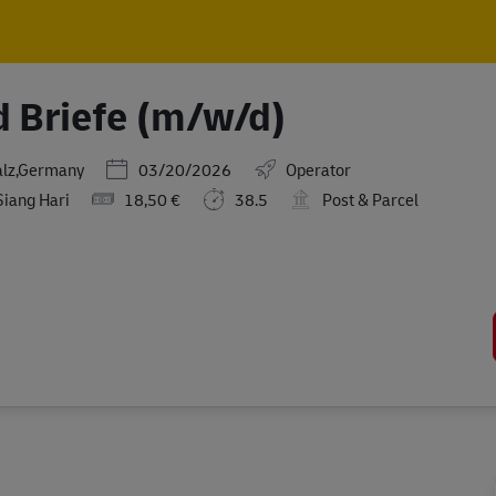
Skip to main content
Skip to main content
d Briefe (m/w/d)
Posted Date
falz,Germany
03/20/2026
Operator
Siang Hari
18,50 €
38.5
Post & Parcel