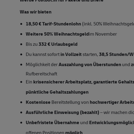
Was wir bieten
18,50 € Tarif-Stundenlohn
(inkl. 50% Weihnachtsgeld
Weitere 50% Weihnachtsgeld
im November
Bis zu
332 € Urlaubsgeld
Du kannst sofort
in Vollzeit
starten,
38,5 Stunden/
Möglichkeit der
Auszahlung von Überstunden
und
z
Rufbereitschaft
Ein
krisensicherer Arbeitsplatz, garantierte Gehal
pünktliche Gehaltszahlungen
Kostenlose
Bereitstellung von
hochwertiger Arbeit
Ausführliche Einweisung (bezahlt)
– wir machen dich
Unbefristete Übernahme
und
Entwicklungsmöglic
offenen Positionen
möglich