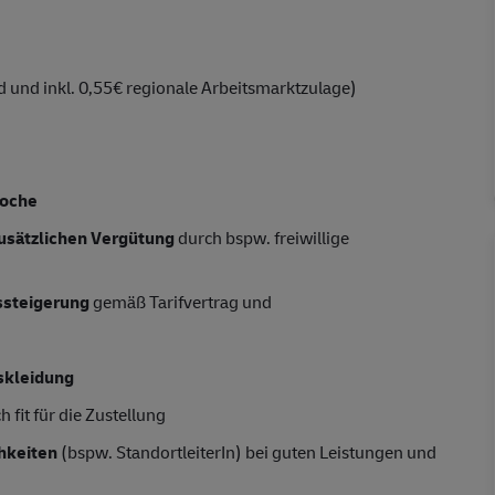
 und inkl. 0,55€ regionale Arbeitsmarktzulage)
Woche
usätzlichen Vergütung
durch bspw. freiwillige
tssteigerung
gemäß Tarifvertrag und
skleidung
 fit für die Zustellung
hkeiten
(bspw. StandortleiterIn) bei guten Leistungen und