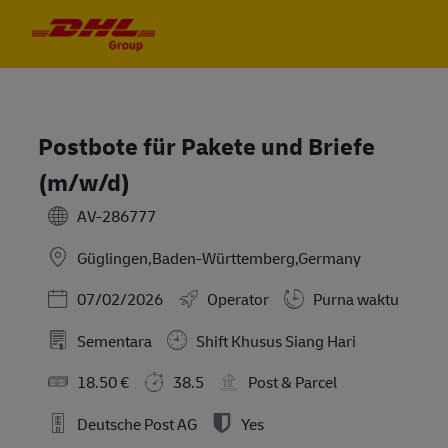
Skip to main content
Skip to main content
-
-
Postbote für Pakete und Briefe
(m/w/d)
AV-286777
Güglingen,Baden-Württemberg,Germany
Posted Date
07/02/2026
Operator
Purna waktu
Sementara
Shift Khusus Siang Hari
18.50 €
38.5
Post & Parcel
Deutsche Post AG
Yes