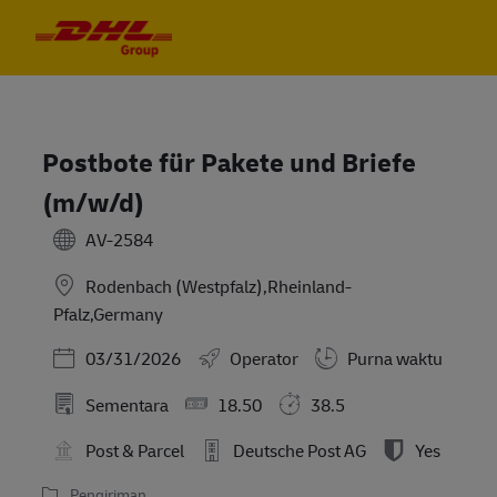
Skip to main content
Skip to main content
-
-
Postbote für Pakete und Briefe
(m/w/d)
AV-2584
Rodenbach (Westpfalz),Rheinland-
Pfalz,Germany
Posted Date
03/31/2026
Operator
Purna waktu
Sementara
18.50
38.5
Post & Parcel
Deutsche Post AG
Yes
Pengiriman