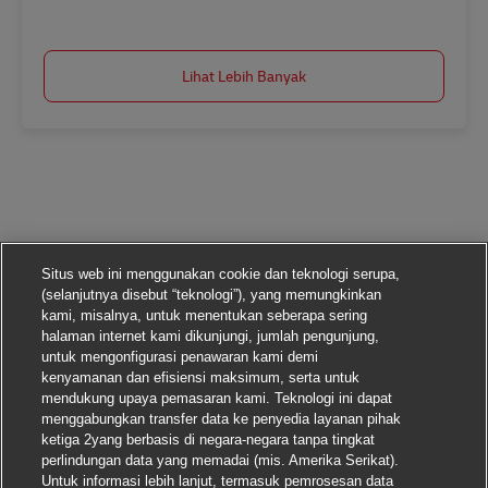
Simpan Postbote für Pakete und Briefe (m/w/d) AV-329079
Lihat Lebih Banyak
Situs web ini menggunakan cookie dan teknologi serupa,
(selanjutnya disebut “teknologi”), yang memungkinkan
kami, misalnya, untuk menentukan seberapa sering
halaman internet kami dikunjungi, jumlah pengunjung,
untuk mengonfigurasi penawaran kami demi
kenyamanan dan efisiensi maksimum, serta untuk
mendukung upaya pemasaran kami. Teknologi ini dapat
menggabungkan transfer data ke penyedia layanan pihak
ketiga 2yang berbasis di negara-negara tanpa tingkat
perlindungan data yang memadai (mis. Amerika Serikat).
Untuk informasi lebih lanjut, termasuk pemrosesan data