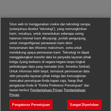
Situs web ini menggunakan cookie dan teknologi serupa,
(selanjutnya disebut “teknologi”), yang memungkinkan
kami, misalnya, untuk menentukan seberapa sering
halaman internet kami dikunjungi, jumlah pengunjung,
untuk mengonfigurasi penawaran kami demi
kenyamanan dan efisiensi maksimum, serta untuk
mendukung upaya pemasaran kami. Teknologi ini dapat
menggabungkan transfer data ke penyedia layanan pihak
ketiga 2yang berbasis di negara-negara tanpa tingkat
perlindungan data yang memadai (mis. Amerika Serikat).
Untuk informasi lebih lanjut, termasuk pemrosesan data
oleh penyedia layanan pihak ketiga dan kemungkinan
mencabut persetujuan Anda kapan saja, harap lihat
pengaturan Anda di "Kelola Preferensi Persetujuan" dan
tautan berikut
Pemberitahuan Privasi
Pemberitahuan
Lamar pekerjaan ini
Privasi
Pengaturan Persetujuan
Sangat Diperlukan
Postbote – Minijob / A
Simpan pekerjaan