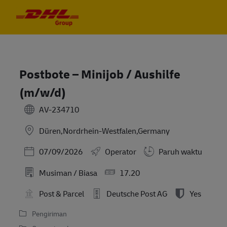
Skip to main content
Skip to main content
-
-
Postbote – Minijob / Aushilfe
(m/w/d)
AV-234710
Düren,Nordrhein-Westfalen,Germany
Posted Date
07/09/2026
Operator
Paruh waktu
Musiman / Biasa
17.20
Post & Parcel
Deutsche Post AG
Yes
Pengiriman