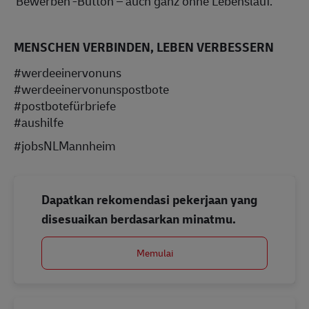
'Bewerben'-Button – auch ganz ohne Lebenslauf.
MENSCHEN VERBINDEN, LEBEN VERBESSERN
#werdeeinervonuns
#werdeeinervonunspostbote
#postbotefürbriefe
#aushilfe
#jobsNLMannheim
Dapatkan rekomendasi pekerjaan yang
disesuaikan berdasarkan minatmu.
Memulai