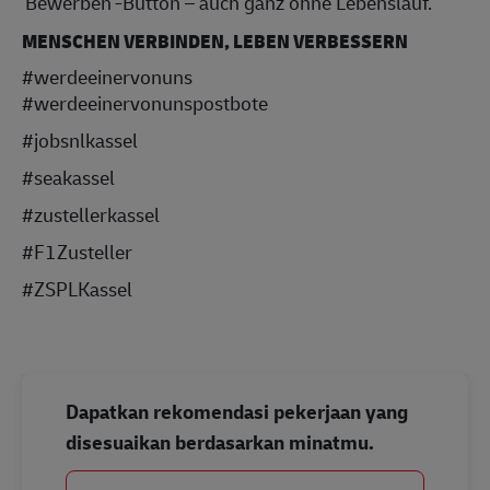
'Bewerben'-Button – auch ganz ohne Lebenslauf.
MENSCHEN VERBINDEN, LEBEN VERBESSERN
#werdeeinervonuns
#werdeeinervonunspostbote
#jobsnlkassel
#seakassel
#zustellerkassel
#F1Zusteller
#ZSPLKassel
Dapatkan rekomendasi pekerjaan yang
disesuaikan berdasarkan minatmu.