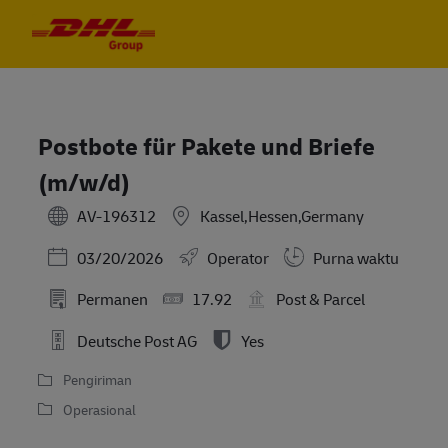
Skip to main content
Skip to main content
-
-
Postbote für Pakete und Briefe
(m/w/d)
AV-196312
Kassel,Hessen,Germany
Posted Date
03/20/2026
Operator
Purna waktu
Permanen
17.92
Post & Parcel
Deutsche Post AG
Yes
Pengiriman
Operasional