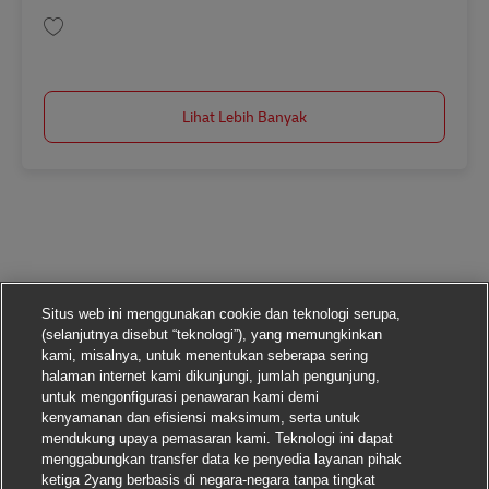
Simpan Postbote für Pakete und Briefe (m/w/d) AV-258251
Lihat Lebih Banyak
Situs web ini menggunakan cookie dan teknologi serupa,
(selanjutnya disebut “teknologi”), yang memungkinkan
kami, misalnya, untuk menentukan seberapa sering
halaman internet kami dikunjungi, jumlah pengunjung,
untuk mengonfigurasi penawaran kami demi
kenyamanan dan efisiensi maksimum, serta untuk
mendukung upaya pemasaran kami. Teknologi ini dapat
menggabungkan transfer data ke penyedia layanan pihak
ketiga 2yang berbasis di negara-negara tanpa tingkat