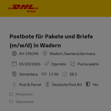
Skip to main content
Skip to main content
-
-
Postbote für Pakete und Briefe
(m/w/d) in Wadern
AV-196296
Wadern,Saarland,Germany
Posted Date
03/20/2026
Operator
Purna waktu
Sementara
17,96
38.5
Post & Parcel
Deutsche Post AG
Yes
Pengiriman
Operasional