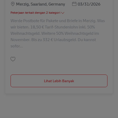
Lokasi
Posted Date
Merzig, Saarland, Germany
03/31/2026
Pekerjaan terkait dengan 2 kategori
Werde Postbote für Pakete und Briefe in Merzig. Was
wir bieten. 18,50 € Tarif-Stundenlohn inkl. 50%
Weihnachtsgeld. Weitere 50% Weihnachtsgeld im
November. Bis zu 332 € Urlaubsgeld. Du kannst
sofor...
Simpan Postbote für Pakete und Briefe (m/w/d) in Merzig AV-65121
Lihat Lebih Banyak