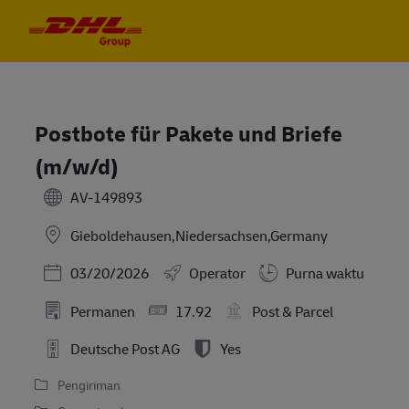
Skip to main content
Skip to main content
-
-
Postbote für Pakete und Briefe
(m/w/d)
AV-149893
Gieboldehausen,Niedersachsen,Germany
Posted Date
03/20/2026
Operator
Purna waktu
Permanen
17.92
Post & Parcel
Deutsche Post AG
Yes
Pengiriman