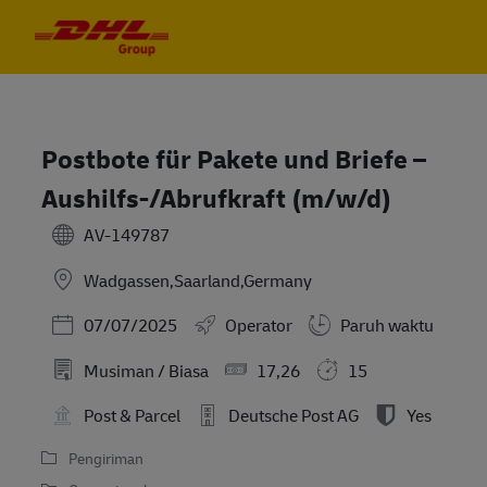
Skip to main content
Skip to main content
-
-
Postbote für Pakete und Briefe –
Aushilfs-/Abrufkraft (m/w/d)
AV-149787
Wadgassen,Saarland,Germany
Posted Date
07/07/2025
Operator
Paruh waktu
Musiman / Biasa
17,26
15
Post & Parcel
Deutsche Post AG
Yes
Pengiriman