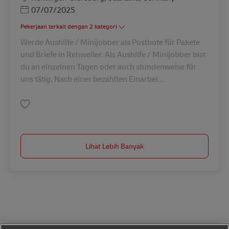
Posted Date
07/07/2025
Pekerjaan terkait dengan 2 kategori
Werde Aushilfe / Minijobber als Postbote für Pakete
und Briefe in Rehweiler. Als Aushilfe / Minijobber bist
du an einzelnen Tagen oder auch stundenweise für
uns tätig. Nach einer bezahlten Einarbei...
Simpan Postbote für Pakete und Briefe – Aushilfs-/Abrufkraft (m/w/d) in 
Lihat Lebih Banyak