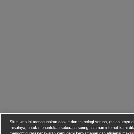
Situs web ini menggunakan cookie dan teknologi serupa, (selanjutnya d
misalnya, untuk menentukan seberapa sering halaman internet kami dik
mengonfigurasi penawaran kami demi kenyamanan dan efisiensi maks