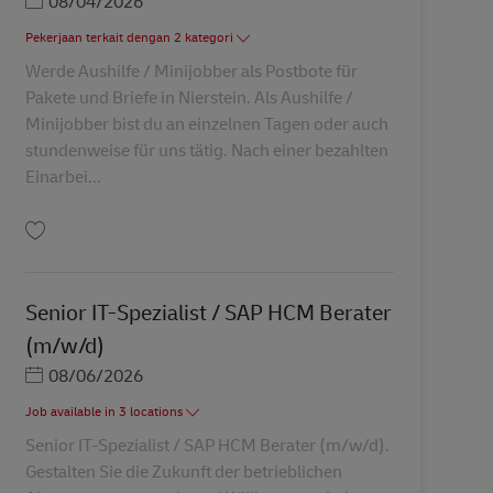
Posted Date
08/04/2026
Pekerjaan terkait dengan 2 kategori
Werde Aushilfe / Minijobber als Postbote für
Pakete und Briefe in Nierstein. Als Aushilfe /
Minijobber bist du an einzelnen Tagen oder auch
stundenweise für uns tätig. Nach einer bezahlten
Einarbei...
Simpan Postbote für Pakete und Briefe – Aushilfs-/Abrufkraft (m/w/d) in Nier
Senior IT-Spezialist / SAP HCM Berater
(m/w/d)
Posted Date
08/06/2026
Job available in 3 locations
Senior IT-Spezialist / SAP HCM Berater (m/w/d).
Gestalten Sie die Zukunft der betrieblichen