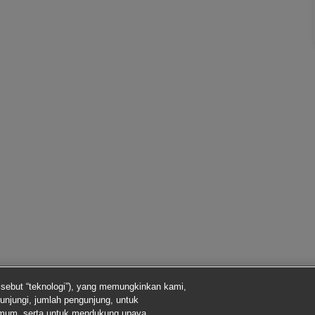
isebut “teknologi”), yang memungkinkan kami,
unjungi, jumlah pengunjung, untuk
imum, serta untuk mendukung upaya