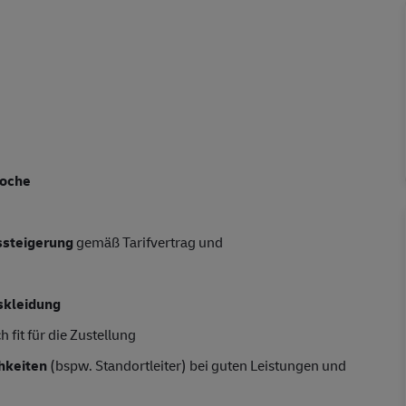
d
Woche
tssteigerung
gemäß Tarifvertrag und
skleidung
 fit für die Zustellung
hkeiten
(bspw. Standortleiter) bei guten Leistungen und