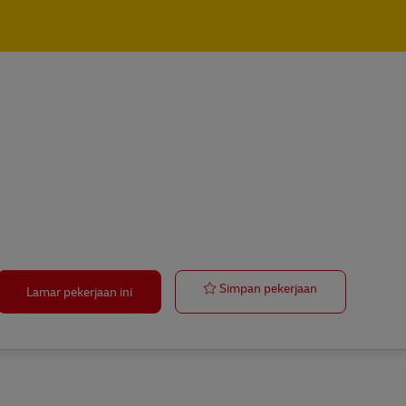
Postbote für P
Simpan pekerjaan
Lamar pekerjaan ini