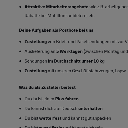
Attraktive Mitarbeiterangebote
wie z.B. arbeitgeber
Rabatte bei Mobilfunkanbietern, etc.
Deine Aufgaben als Postbote bei uns
Zustellung
von Brief- und Paketsendungen mit zur Ve
Auslieferung an
5 Werktagen
(zwischen Montag und
Sendungen
im Durchschnitt unter 10 kg
Zustellung
mit unseren Geschäftsfahrzeugen, bspw. 
Was du als Zusteller bietest
Du darfst einen
Pkw fahren
Du kannst dich auf Deutsch
unterhalten
Du bist
wetterfest
und kannst gut anpacken
Du bist
zuverlässig
und hängst dich rein