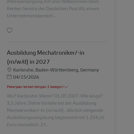
Altersversorgung mit uns! Willkommen beim
Renten Service der Deutschen Post AG, einem
Unternehmensbereich...
Simpan Senior IT-Spezialist / SAP HCM Berater (m/w/d) AV-368615
Ausbildung Mechatroniker/-in
(m/w/d) in 2027
Lokasi
Karlsruhe, Baden-Württemberg, Germany
Posted Date
04/15/2026
Pekerjaan terkait dengan 2 kategori
Wo? Karlsruhe. Wann? 01.09.2027. Wie lange?
3,5 Jahre. Deine Vorteile bei der Ausbildung
Mechatroniker/-in (m/w/d). Jährlich steigende
Ausbildungsvergütung beginnend mit 1.334,26
Euro monatlich. 27...