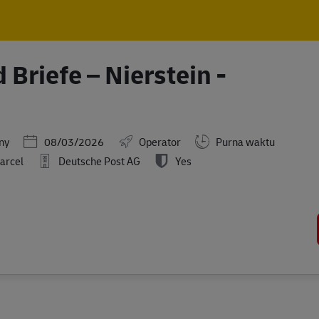
Skip to main content
Skip to main content
Briefe – Nierstein -
Posted Date
ny
08/03/2026
Operator
Purna waktu
arcel
Deutsche Post AG
Yes