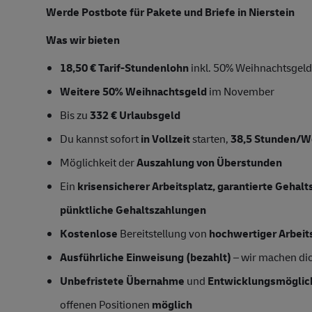
Werde Postbote für Pakete und Briefe in Nierstein
Was wir bieten
18,50 € Tarif-Stundenlohn
inkl. 50% Weihnachtsgel
Weitere 50% Weihnachtsgeld
im November
Bis zu
332 € Urlaubsgeld
Du kannst sofort
in Vollzeit
starten,
38,5 Stunden/
Möglichkeit der
Auszahlung von Überstunden
Ein
krisensicherer Arbeitsplatz, garantierte Gehal
pünktliche Gehaltszahlungen
Kostenlose
Bereitstellung von
hochwertiger Arbeit
Ausführliche Einweisung (bezahlt)
– wir machen dich
Unbefristete Übernahme
und
Entwicklungsmöglic
offenen Positionen
möglich