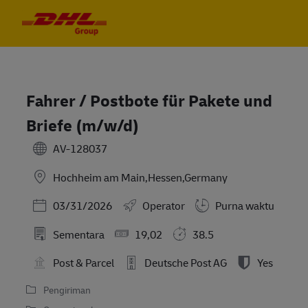
Skip to main content
Skip to main content
-
-
Fahrer / Postbote für Pakete und
Briefe (m/w/d)
AV-128037
Hochheim am Main,Hessen,Germany
Posted Date
03/31/2026
Operator
Purna waktu
Sementara
19,02
38.5
Post & Parcel
Deutsche Post AG
Yes
Pengiriman