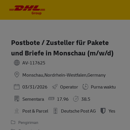
Skip to main content
Skip to main content
-
-
Postbote / Zusteller für Pakete
und Briefe in Monschau (m/w/d)
AV-117625
Monschau,Nordrhein-Westfalen,Germany
Posted Date
03/31/2026
Operator
Purna waktu
Sementara
17.96
38.5
Post & Parcel
Deutsche Post AG
Yes
Pengiriman