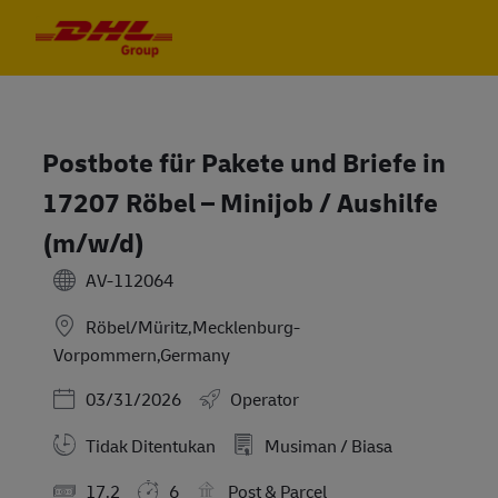
Skip to main content
Skip to main content
-
-
Postbote für Pakete und Briefe in
17207 Röbel – Minijob / Aushilfe
(m/w/d)
AV-112064
Röbel/Müritz,Mecklenburg-
Vorpommern,Germany
Posted Date
03/31/2026
Operator
Tidak Ditentukan
Musiman / Biasa
17.2
6
Post & Parcel