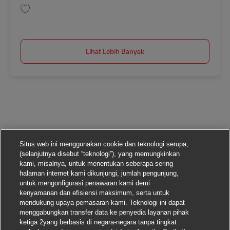
Simpan Postbote für Pakete und Briefe in 17235 Neustrelitz – Minijob / Au
Lihat Lebih Banyak
Situs web ini menggunakan cookie dan teknologi serupa,
(selanjutnya disebut “teknologi”), yang memungkinkan
kami, misalnya, untuk menentukan seberapa sering
halaman internet kami dikunjungi, jumlah pengunjung,
untuk mengonfigurasi penawaran kami demi
kenyamanan dan efisiensi maksimum, serta untuk
mendukung upaya pemasaran kami. Teknologi ini dapat
menggabungkan transfer data ke penyedia layanan pihak
ketiga 2yang berbasis di negara-negara tanpa tingkat