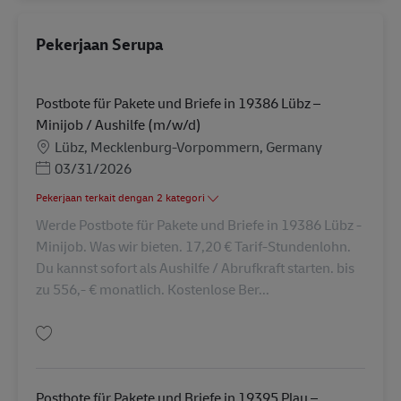
Pekerjaan Serupa
Postbote für Pakete und Briefe in 19386 Lübz –
Minijob / Aushilfe (m/w/d)
Lokasi
Lübz, Mecklenburg-Vorpommern, Germany
Posted Date
03/31/2026
Pekerjaan terkait dengan 2 kategori
Werde Postbote für Pakete und Briefe in 19386 Lübz -
Minijob. Was wir bieten. 17,20 € Tarif-Stundenlohn.
Du kannst sofort als Aushilfe / Abrufkraft starten. bis
zu 556,- € monatlich. Kostenlose Ber...
Simpan Postbote für Pakete und Briefe in 19386 Lübz – Minijob / Aushilfe
Postbote für Pakete und Briefe in 19395 Plau –