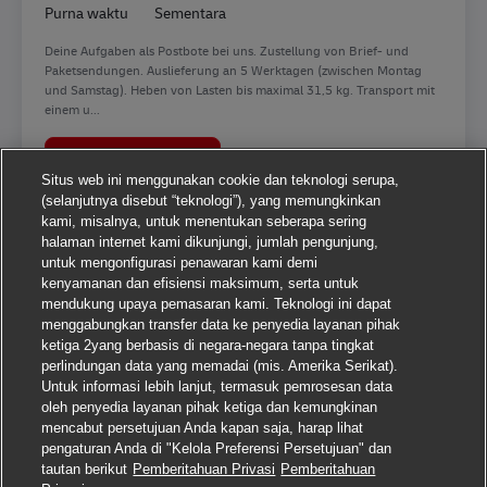
Purna waktu
Sementara
Deine Aufgaben als Postbote bei uns. Zustellung von Brief- und
Paketsendungen. Auslieferung an 5 Werktagen (zwischen Montag
und Samstag). Heben von Lasten bis maximal 31,5 kg. Transport mit
einem u...
Postbote für Pakete und Briefe in Nortorf (m
Lamar Sekarang
Situs web ini menggunakan cookie dan teknologi serupa,
(selanjutnya disebut “teknologi”), yang memungkinkan
kami, misalnya, untuk menentukan seberapa sering
halaman internet kami dikunjungi, jumlah pengunjung,
untuk mengonfigurasi penawaran kami demi
1
2
3
4
5
6
7
8
9
10
kenyamanan dan efisiensi maksimum, serta untuk
mendukung upaya pemasaran kami. Teknologi ini dapat
menggabungkan transfer data ke penyedia layanan pihak
ketiga 2yang berbasis di negara-negara tanpa tingkat
perlindungan data yang memadai (mis. Amerika Serikat).
Untuk informasi lebih lanjut, termasuk pemrosesan data
oleh penyedia layanan pihak ketiga dan kemungkinan
mencabut persetujuan Anda kapan saja, harap lihat
pengaturan Anda di "Kelola Preferensi Persetujuan" dan
tautan berikut
Pemberitahuan Privasi
Pemberitahuan