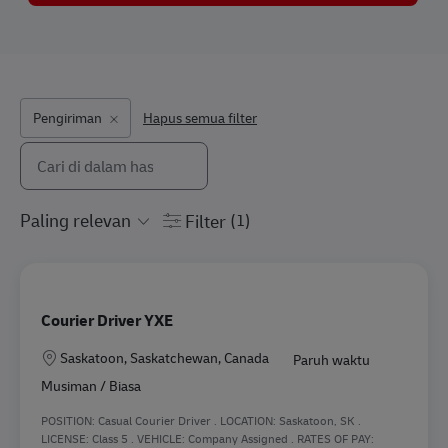
Pengiriman
Hapus semua filter
Cari dari daftar di bawah ini
the results are updated
Filter
(1)
Courier Driver YXE
Lokasi
Saskatoon, Saskatchewan, Canada
Paruh waktu
Musiman / Biasa
POSITION: Casual Courier Driver . LOCATION: Saskatoon, SK .
LICENSE: Class 5 . VEHICLE: Company Assigned . RATES OF PAY: