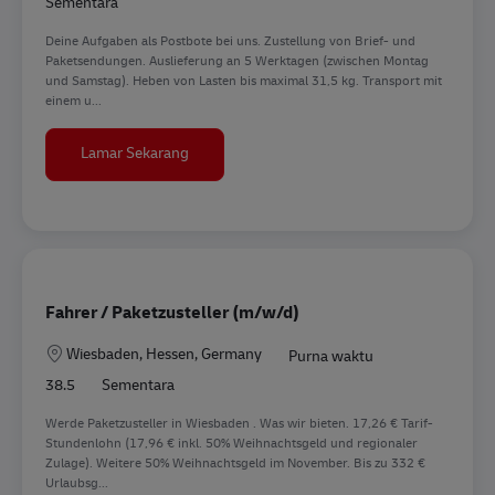
Sementara
Deine Aufgaben als Postbote bei uns. Zustellung von Brief- und
Paketsendungen. Auslieferung an 5 Werktagen (zwischen Montag
und Samstag). Heben von Lasten bis maximal 31,5 kg. Transport mit
einem u...
Postbote für Briefe und Pakete (m/w/d) in Pa
Lamar Sekarang
Fahrer / Paketzusteller (m/w/d)
Lokasi
Wiesbaden, Hessen, Germany
Purna waktu
38.5
Sementara
Werde Paketzusteller in Wiesbaden . Was wir bieten. 17,26 € Tarif-
Stundenlohn (17,96 € inkl. 50% Weihnachtsgeld und regionaler
Zulage). Weitere 50% Weihnachtsgeld im November. Bis zu 332 €
Urlaubsg...