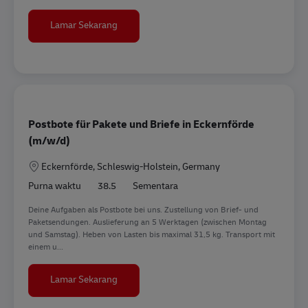
Fahrer / Paketzusteller (m/w/d)
Lamar Sekarang
Postbote für Pakete und Briefe in Eckernförde
(m/w/d)
Lokasi
Eckernförde, Schleswig-Holstein, Germany
Purna waktu
38.5
Sementara
Deine Aufgaben als Postbote bei uns. Zustellung von Brief- und
Paketsendungen. Auslieferung an 5 Werktagen (zwischen Montag
und Samstag). Heben von Lasten bis maximal 31,5 kg. Transport mit
einem u...
Postbote für Pakete und Briefe in Eckernförd
Lamar Sekarang