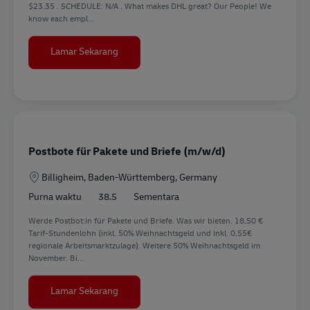
$23.35 . SCHEDULE: N/A . What makes DHL great? Our People! We
know each empl...
Courier Driver YXE
Lamar Sekarang
Postbote für Pakete und Briefe (m/w/d)
Lokasi
Billigheim, Baden-Württemberg, Germany
Purna waktu
38.5
Sementara
Werde Postbot:in für Pakete und Briefe. Was wir bieten. 18,50 €
Tarif-Stundenlohn (inkl. 50% Weihnachtsgeld und inkl. 0,55€
regionale Arbeitsmarktzulage). Weitere 50% Weihnachtsgeld im
November. Bi...
Postbote für Pakete und Briefe (m/w/d)
Lamar Sekarang