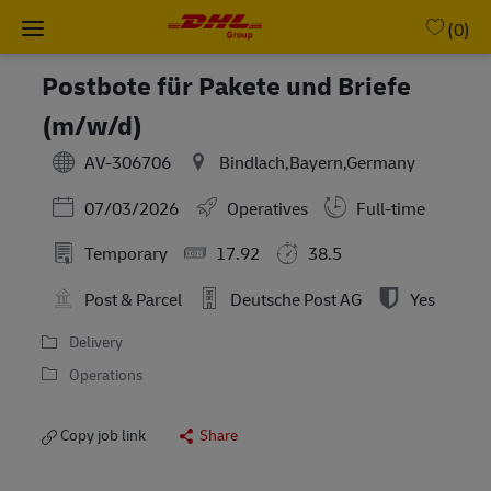
Skip to main content
-
(0)
Postbote für Pakete und Briefe
(m/w/d)
AV-306706
Bindlach,Bayern,Germany
Posted Date
07/03/2026
Operatives
Full-time
Temporary
17.92
38.5
Post & Parcel
Deutsche Post AG
Yes
Delivery
Operations
Copy job link
Share