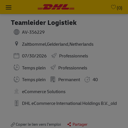
Skip to main content
-
(0)
Teamleider Logistiek
AV-356229
Zaltbommel,Gelderland,Netherlands
Posted Date
07/30/2026
Professionnels
Temps plein
Professionnels
Working Hours
Temps plein
Permanent
40
eCommerce Solutions
DHL eCommerce International Holdings B.V._old
Copier le lien vers l’emploi
Partager