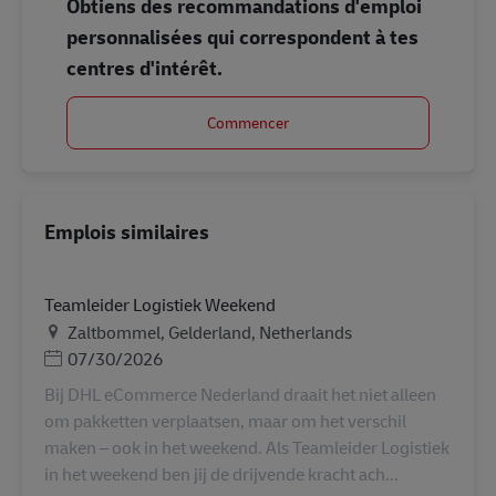
Obtiens des recommandations d'emploi
personnalisées qui correspondent à tes
centres d'intérêt.
Commencer
Emplois similaires
Teamleider Logistiek Weekend
Lieu
Zaltbommel, Gelderland, Netherlands
Posted Date
07/30/2026
Bij DHL eCommerce Nederland draait het niet alleen
om pakketten verplaatsen, maar om het verschil
maken – ook in het weekend. Als Teamleider Logistiek
in het weekend ben jij de drijvende kracht ach...