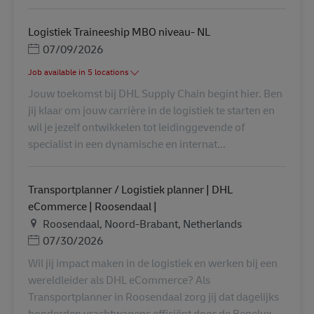
Logistiek Traineeship MBO niveau- NL
Posted Date
07/09/2026
Job available in 5 locations
Jouw toekomst bij DHL Supply Chain begint hier. Ben
jij klaar om jouw carrière in de logistiek te starten en
wil je jezelf ontwikkelen tot leidinggevende of
specialist in een dynamische en internat...
Transportplanner / Logistiek planner | DHL
eCommerce | Roosendaal |
Lieu
Roosendaal, Noord-Brabant, Netherlands
Posted Date
07/30/2026
Wil jij impact maken in de logistiek en werken bij een
wereldleider als DHL eCommerce? Als
Transportplanner in Roosendaal zorg jij dat dagelijks
honderden vrachtwagens efficiënt door de Benelux