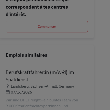
correspondent à tes centres
d'intérêt.
Commencer
Emplois similaires
Berufskraftfahrer:in (m/w/d) im
Spätdienst
Lieu
Landsberg, Sachsen-Anhalt, Germany
Posted Date
07/16/2026
Wir sind DHL Freight - ein buntes Team von
9.000 Straßenfrachtexpert:innen und