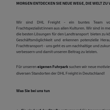
MORGEN ENTDECKEN SIE NEUE WEGE, DIE WELT ZU 
Wir sind DHL Freight - ein buntes Team von 13
Frachtspezialist:innen aus allen Kulturen. Wir sind in m
die besten Lösungen für den Landtransport bieten zu k
Geschäftsmöglichkeit und erkennen potenzielle Hera
Frachttransport - uns geht es um nachhaltige und zuk
verbessern und damit unseren Beitrag zu leisten.
Für unseren
eigenen Fuhrpark
suchen wir neue motivie
diversen Standorten der DHL Freight in Deutschland!
Was Sie bei uns tun