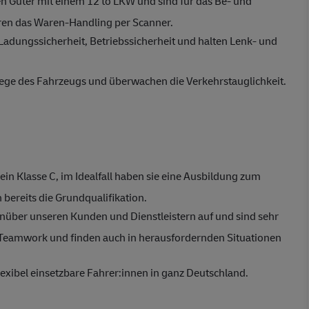
en Güter mit einem 12 to LKW und sind für das Be- und
ren das Waren-Handling per Scanner.
Ladungssicherheit, Betriebssicherheit und halten Lenk- und
ege des Fahrzeugs und überwachen die Verkehrstauglichkeit.
ein Klasse C, im Idealfall haben sie eine Ausbildung zum
 bereits die Grundqualifikation.
genüber unseren Kunden und Dienstleistern auf und sind sehr
n Teamwork und finden auch in herausfordernden Situationen
xibel einsetzbare Fahrer:innen in ganz Deutschland
.