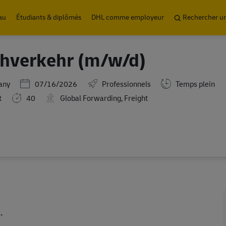
Skip to main content
au
Étudiants & diplômés
DHL comme employeur
Rechercher u
ahverkehr (m/w/d)
Posted Date
any
07/16/2026
Professionnels
Temps plein
t
40
Global Forwarding, Freight
.