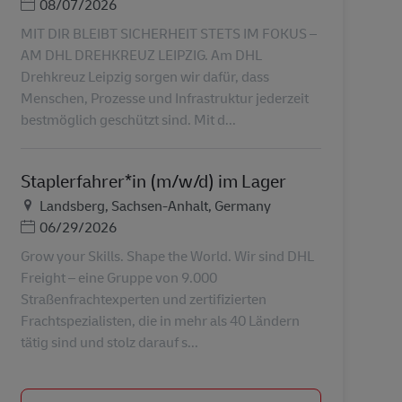
Posted Date
08/07/2026
MIT DIR BLEIBT SICHERHEIT STETS IM FOKUS –
AM DHL DREHKREUZ LEIPZIG. Am DHL
Drehkreuz Leipzig sorgen wir dafür, dass
Menschen, Prozesse und Infrastruktur jederzeit
bestmöglich geschützt sind. Mit d...
Staplerfahrer*in (m/w/d) im Lager
Lieu
Landsberg, Sachsen-Anhalt, Germany
Posted Date
06/29/2026
Grow your Skills. Shape the World. Wir sind DHL
Freight – eine Gruppe von 9.000
Straßenfrachtexperten und zertifizierten
Frachtspezialisten, die in mehr als 40 Ländern
tätig sind und stolz darauf s...