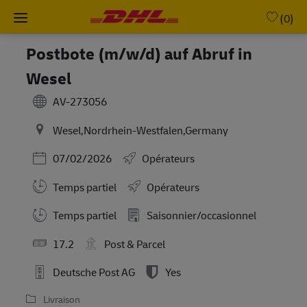
Skip to main content
-
(0)
Postbote (m/w/d) auf Abruf in
Wesel
AV-273056
Wesel,Nordrhein-Westfalen,Germany
Posted Date
07/02/2026
Opérateurs
Temps partiel
Opérateurs
Working Hours
Temps partiel
Saisonnier/occasionnel
17.2
Post & Parcel
Deutsche Post AG
Yes
Livraison