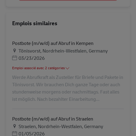
Emplois similaires
Postbote (m/w/d) auf Abruf in Kempen
Lieu
Tönisvorst, Nordrhein-Westfalen, Germany
Posted Date
03/23/2026
Emploi associé avec 2 catégories
Werde Abrufkraft als Zusteller für Briefe und Pakete in
Tönisvorst. Wir brauchen Dich ganze Tage oder auch
stundenweise morgens oder nachmittags. Fast alles
ist möglich. Nach bezahlter Einarbeitung...
Postbote (m/w/d) auf Abruf in Straelen
Lieu
Straelen, Nordrhein-Westfalen, Germany
Posted Date
01/05/2026