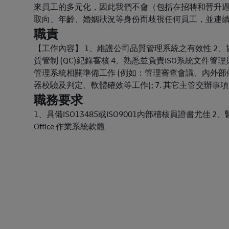
來員工的多元化，因此我們不會（包括在招聘和晉升
取向、年齡、婚姻狀況等身份而歧視任何員工，並連續多年獲得「
職責
【工作內容】 1、維護公司品質管理系統之有效性 2
質管制 (QC)紀錄審核 4、熟悉並負責ISO系統文件
管理系統相關準備工作 (例如：管理審查會議、內外
器校驗及判定、軟體確效等工作); 7. 其它主管交辦事
職務要求
1、具備ISO13485或ISO9001內部稽核員證書尤佳 2
Office 作業系統軟體