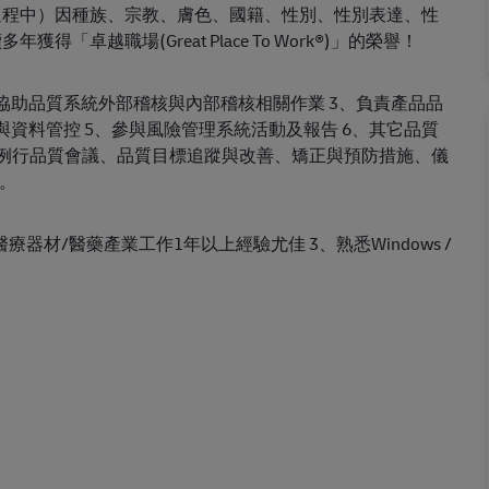
過程中）因種族、宗教、膚色、國籍、性別、性別表達、性
卓越職場(Great Place To Work®)」的榮譽！
、協助品質系統外部稽核與內部稽核相關作業 3、負責產品品
管理與資料管控 5、參與風險管理系統活動及報告 6、其它品質
部例行品質會議、品質目標追蹤與改善、矯正與預防措施、儀
項。
、醫療器材/醫藥產業工作1年以上經驗尤佳 3、熟悉Windows /