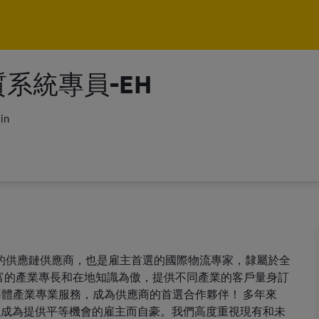
Skip to main content
Skip to main content
系統專員-EH
in
n 是全球規模最大的供應鏈供應商，也是雇主首選的國際物流專家，隸屬於全
ain 以豐富的產業專長和在地知識為傲，提供不同產業的客戶量身訂
體產業專業服務，成為供應商的首選合作夥伴！ 多年來
環境，並以成為提供平等機會的雇主而自豪。我們高度重視現有和未