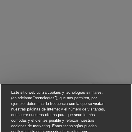
Cerrar notificación d
¡Hola! ¿Te interesa este trabajo?
Este sitio web utiliza cookies y tecnologías similares,
(en adelante "tecnologías"), que nos permiten, por
ejemplo, determinar la frecuencia con la que se visitan
Me interesa
nuestras páginas de Internet y el número de visitantes,
configurar nuestras ofertas para que sean lo más
Buscar trabajos similares
cómodas y eficientes posible y reforzar nuestras
acciones de marketing. Estas tecnologías pueden
conllevar la transferencia de datos a terceros