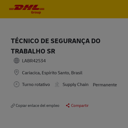
Skip to main content
Skip to main content
-
-
TÉCNICO DE SEGURANÇA DO
TRABALHO SR
LABR42534
Cariacica, Espírito Santo, Brasil
Turno rotativo
Supply Chain
Permanente
Copiar enlace del empleo
Compartir