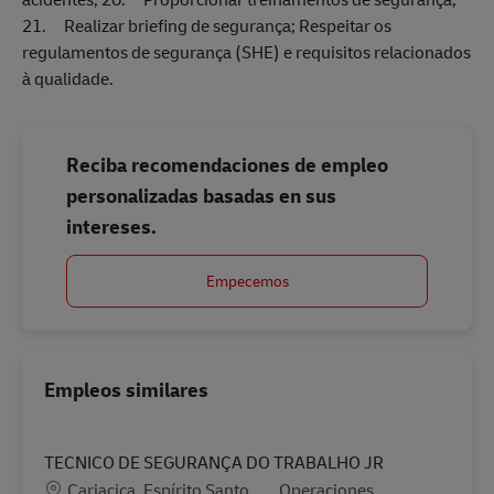
21. Realizar briefing de segurança; Respeitar os
regulamentos de segurança (SHE) e requisitos relacionados
à qualidade.
Reciba recomendaciones de empleo
personalizadas basadas en sus
intereses.
Empecemos
Empleos similares
TECNICO DE SEGURANÇA DO TRABALHO JR
Ubicación
Categoría
Cariacica, Espírito Santo
Operaciones