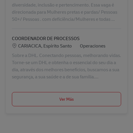
diversidade, inclusão e pertencimento. Essa vaga é
direcionada para Mulheres pretas e pardas/ Pessoas
50+/ Pessoas . com deficiência/Mulheres e todas ...
COORDENADOR DE PROCESSOS
Ubicación
Categoría
CARIACICA, Espírito Santo
Operaciones
Sobre a DHL. Conectando pessoas, melhorando vidas.
Torne-se um DHL e obtenha o essencial do seu dia a
dia, através dos melhores benefícios, buscamos a sua
segurança, a sua saúde e a de sua família....
Ver Más