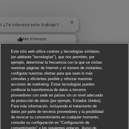
Cerrar notificación de chat
a! ¿Te interesa este trabajo?
Me interesa
Buscar trabajos similares
Este sitio web utiliza cookies y tecnologías similares,
(en adelante "tecnologías"), que nos permiten, por
ejemplo, determinar la frecuencia con la que se visitan
nuestras páginas de Internet y el número de visitantes,
configurar nuestras ofertas para que sean lo más
cómodas y eficientes posible y reforzar nuestras
acciones de marketing. Estas tecnologías pueden
conllevar la transferencia de datos a terceros
proveedores con sede en países sin un nivel adecuado
de protección de datos (por ejemplo, Estados Unidos).
Para más información, incluyendo el tratamiento de
datos por parte de terceros proveedores y la posibilidad
de revocar su consentimiento en cualquier momento,
consulte su configuración en "Configuración de
consentimiento" y los siguientes enlaces
Aviso de