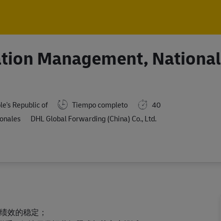
Skip to main content
Skip to main content
ation Management, National
e's Republic of
Tiempo completo
40
ionales
DHL Global Forwarding (China) Co., Ltd.
和绩效的稳定；