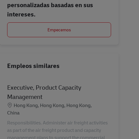
personalizadas basadas en sus
intereses.
Empecemos
Empleos similares
Executive, Product Capacity
Management
Ubicación
Hong Kong, Hong Kong, Hong Kong,
China
Responsibilities. Administer air freight activities
as part of the air freight product and capacity
management plans to support the commercial