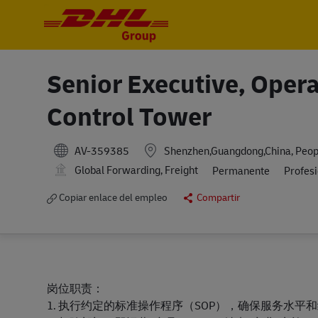
-
-
Senior Executive, Oper
Control Tower
AV-359385
Shenzhen,Guangdong,China, Peopl
Global Forwarding, Freight
Permanente
Profes
Copiar enlace del empleo
Compartir
岗位职责：
1. 执行约定的标准操作程序（SOP），确保服务水平