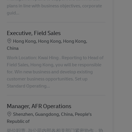
plans in line with business objectives, corporate
guid...
Executive, Field Sales
Ubicación
Hong Kong, Hong Kong, Hong Kong,
China
Work Location: Kwai Hing . Reporting to Head of
Field Sales, Hong Kong, you will be responsible
for. Win new business and develop existing
customer business opportunities. Set up
Standard Operating...
Manager, AFR Operations
Ubicación
Shenzhen, Guangdong, China, People's
Republic of
岗位职责. 与公司内部各相关部门紧密协作，协