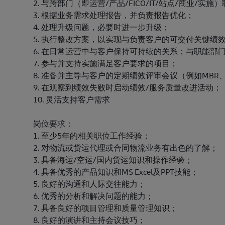
2. 与跨部门（即运营/产品/FICO/IT/站点/商业
3. 根据业务需求处理报告，并负责报告优化；
4. 处理升级问题，必要时进一步升级；
5. 执行整改方案，以实现与负责客户的可交付关键绩效
6. 在日常运营中与客户保持可持续的关系；与职能
7. 参与并支持实施满足客户要求的项目；
8. 准备并主导与客户的定期绩效评审会议（例如MBR、
9. 在观察到绩效失败时启动绩效/服务质量改进活动；
10. 灵活支持客户需求
岗位要求：
1. 至少5年的相关职位工作经验；
2. 对物流或货运代理或合同物流业务有出色的了解；
3. 具备海运/空运/国内货运知识和操作经验；
4. 具备优秀的产品知识和MS Excel及PPT技能；
5. 良好的沟通和人际交往能力；
6. 优秀的分析和解决问题的能力；
7. 具备良好的项目管理和质量管理知识；
8. 良好的演讲和主持会议技巧；